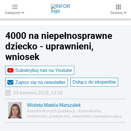
Kategorie
Serwisy
4000 na niepełnosprawne
dziecko - uprawnieni,
wniosek
Subskrybuj nas na Youtube
Dołącz do ekspertów
Zapisz się na newsletter
09 kwietnia 2018, 14:38
Wioleta Matela-Marszałek
Autorka licznych publikacji, dziennikarka,
redaktorka, prawniczka, adwokatka (niewykonująca
zawodu)