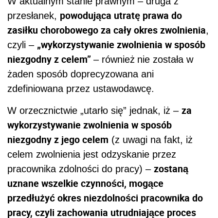
W aktualnym stanie prawnym – druga z
powodująca utratę prawa do
przesłanek,
zasiłku chorobowego za cały okres zwolnienia
,
„wykorzystywanie zwolnienia w sposób
czyli –
niezgodny z celem”
– również
nie została w
żaden sposób doprecyzowana ani
zdefiniowana przez ustawodawcę.
za
W orzecznictwie „utarło się” jednak, iż –
wykorzystywanie zwolnienia w sposób
niezgodny z jego celem
(z uwagi na fakt, iż
celem zwolnienia jest odzyskanie przez
zostaną
pracownika zdolności do pracy) –
uznane wszelkie czynności, mogące
przedłużyć okres niezdolności pracownika do
pracy, czyli zachowania utrudniające proces