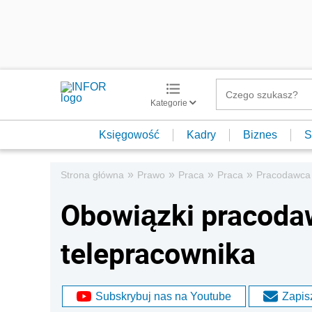
Kategorie
Księgowość
Kadry
Biznes
S
»
»
»
»
Strona główna
Prawo
Praca
Praca
Pracodawca
Obowiązki pracoda
telepracownika
Subskrybuj nas na Youtube
Zapisz