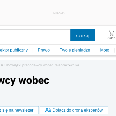
REKLAMA
Sklep
ektor publiczny
Prawo
Twoje pieniądze
Moto
»
Obowiązki pracodawcy wobec telepracownika
wcy wobec
 się na newsletter
Dołącz do grona ekspertów