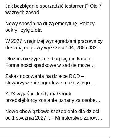
z podatku od sprzedaży nieruchomości
Jak bezbłędnie sporządzić testament? Oto 7
ważnych zasad
Nowy sposób na dużą emeryturę. Polacy
odkryli żyłę złota
W 2027 r. najniżej wynagradzani pracownicy
dostaną odprawy wyższe o 144, 288 i 432
złote
Dłużnik nie żyje, ale dług się nie kasuje.
Formalności spadkowe w sądzie może
załatwić wierzyciel bez zgody rodziny
Zakaz nocowania na działce ROD –
zmarłego
stowarzyszenie ogrodowe może z tego
powodu pozbawić działkowca prawa do
ZUS wyjaśnił, kiedy małżonek
działki (wypowiedzieć dzierżawę)?
przedsiębiorcy zostanie uznany za osobę
współpracującą
Nowe obowiązkowe szczepienie dla dzieci
od 1 stycznia 2027 r. – Ministerstwo Zdrowia
zmienia Program Szczepień Ochronnych na
2027 r.