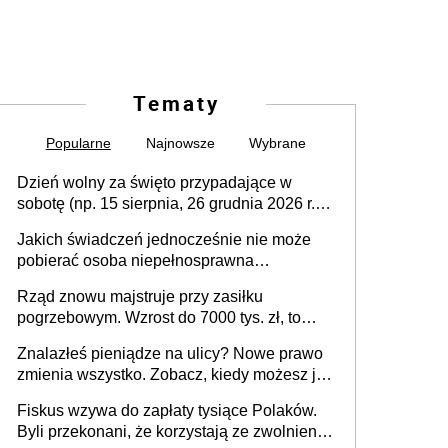
Tematy
Popularne
Najnowsze
Wybrane
Dzień wolny za święto przypadające w
sobotę (np. 15 sierpnia, 26 grudnia 2026 r.) –
zasady rozliczania czasu pracy, obowiązki
Jakich świadczeń jednocześnie nie może
pracodawcy (sektor prywatny i administracja
pobierać osoba niepełnosprawna
publiczna), najczęstsze pytania
[praktyczny poradnik]
Rząd znowu majstruje przy zasiłku
pogrzebowym. Wzrost do 7000 tys. zł, to
jeszcze nie wszystko
Znalazłeś pieniądze na ulicy? Nowe prawo
zmienia wszystko. Zobacz, kiedy możesz je
legalnie zatrzymać
Fiskus wzywa do zapłaty tysiące Polaków.
Byli przekonani, że korzystają ze zwolnienia