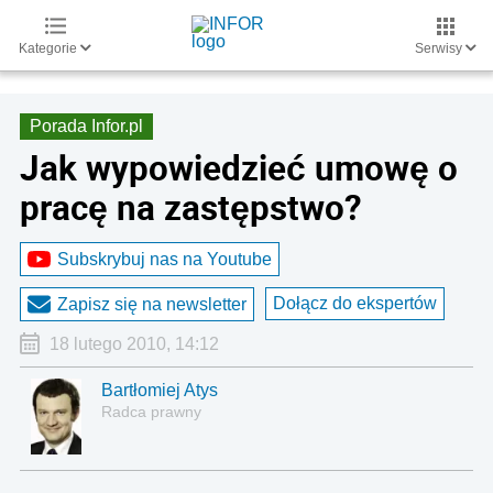
Kategorie
Serwisy
Porada Infor.pl
Jak wypowiedzieć umowę o
pracę na zastępstwo?
Subskrybuj nas na Youtube
Dołącz do ekspertów
Zapisz się na newsletter
18 lutego 2010, 14:12
Bartłomiej Atys
Radca prawny