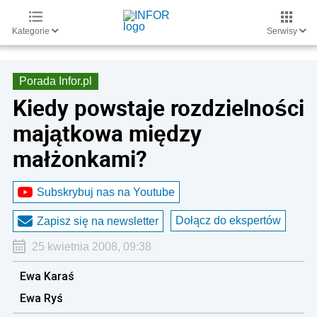
Kategorie
Serwisy
Porada Infor.pl
Kiedy powstaje rozdzielności
majątkowa między
małżonkami?
Subskrybuj nas na Youtube
Dołącz do ekspertów
Zapisz się na newsletter
25 kwietnia 2008, 09:38
Ewa Karaś
Ewa Ryś