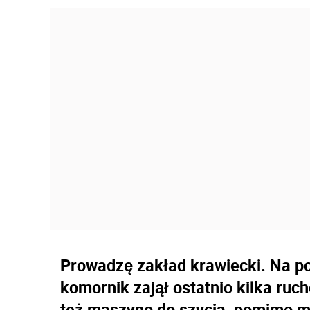
Prowadzę zakład krawiecki. Na p
komornik zajął ostatnio kilka ruc
też maszynę do szycia, pomimo mo