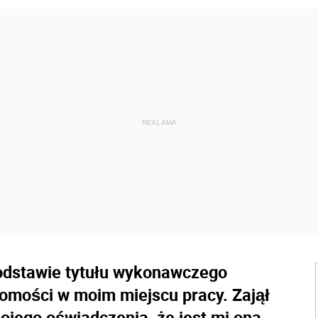
odstawie tytułu wykonawczego
homości w moim miejscu pracy. Zajął
jego oświadczenia, że jest mi ona