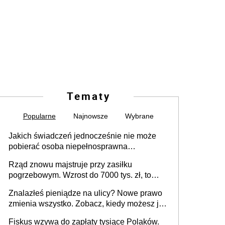
Tematy
Popularne
Najnowsze
Wybrane
Jakich świadczeń jednocześnie nie może
pobierać osoba niepełnosprawna
[praktyczny poradnik]
Rząd znowu majstruje przy zasiłku
pogrzebowym. Wzrost do 7000 tys. zł, to
jeszcze nie wszystko
Znalazłeś pieniądze na ulicy? Nowe prawo
zmienia wszystko. Zobacz, kiedy możesz je
legalnie zatrzymać
Fiskus wzywa do zapłaty tysiące Polaków.