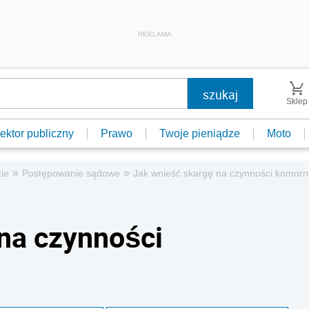
REKLAMA
Sklep
ektor publiczny
Prawo
Twoje pieniądze
Moto
»
»
ie
Postępowanie sądowe
Jak wnieść skargę na czynności komorn
na czynności