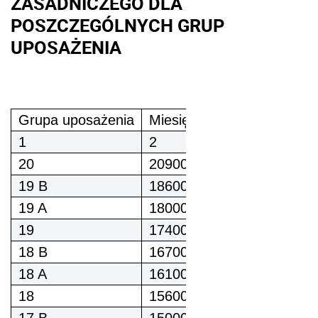
ZASADNICZEGO DLA
POSZCZEGÓLNYCH GRUP
UPOSAŻENIA
Grupa uposażenia
Miesięcznie w złotych
1
2
20
20900,00
19 B
18600,00
19 A
18000,00
19
17400,00
18 B
16700,00
18 A
16100,00
18
15600,00