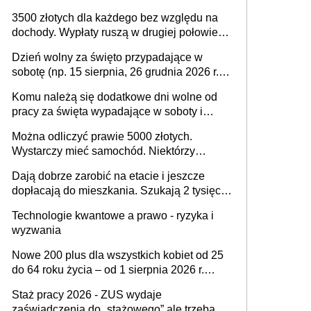
na drodze i na terenach rolniczych
3500 złotych dla każdego bez względu na
dochody. Wypłaty ruszą w drugiej połowie
sierpnia. Trzeba jednak złożyć wniosek
Dzień wolny za święto przypadające w
sobotę (np. 15 sierpnia, 26 grudnia 2026 r.) –
zasady rozliczania czasu pracy, obowiązki
Komu należą się dodatkowe dni wolne od
pracodawcy (sektor prywatny i administracja
pracy za święta wypadające w soboty i
publiczna), najczęstsze pytania
niedziele? Jak to wygląda w 2026 roku?
Można odliczyć prawie 5000 złotych.
Wystarczy mieć samochód. Niektórzy
zapominają o tej uldze w rozliczeniach ze
Dają dobrze zarobić na etacie i jeszcze
skarbówką
dopłacają do mieszkania. Szukają 2 tysięcy
pracowników
Technologie kwantowe a prawo - ryzyka i
wyzwania
Nowe 200 plus dla wszystkich kobiet od 25
do 64 roku życia – od 1 sierpnia 2026 r.
świadczenie przysługuje w ramach nowego
Staż pracy 2026 - ZUS wydaje
programu rządowego
zaświadczenia do „stażowego” ale trzeba