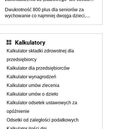
złożyć wniosek USP albo US-7 (za okresy
Dwukrotność 800 plus dla seniorów za
sprzed 1999 roku). Jak odebrać
wychowanie co najmniej dwojga dzieci,
zaświadczenie z ZUS?
które „pracują w Polsce i zasilają budżet
państwa poprzez płacenie podatków?
Zapadła decyzja Sejmu
Kalkulatory
Kalkulator składki zdrowotnej dla
przedsiębiorcy
Kalkulator dla przedsiębiorców
Kalkulator wynagrodzeń
Kalkulator umów zlecenia
Kalkulator umów o dzieło
Kalkulator odsetek ustawowych za
opóźnienie
Odsetki od zaległości podatkowych
Kalkulator ilości dni