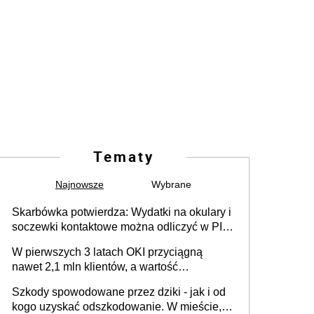
Tematy
Najnowsze
Wybrane
Skarbówka potwierdza: Wydatki na okulary i
soczewki kontaktowe można odliczyć w PIT.
Główny warunek - orzeczenie o
W pierwszych 3 latach OKI przyciągną
niepełnosprawności. Częściowe
nawet 2,1 mln klientów, a wartość
dofinansowanie (np. z zfśs) pomniejsza
zgromadzonych aktywów przekroczy 100
odliczenie
Szkody spowodowane przez dziki - jak i od
mld zł
kogo uzyskać odszkodowanie. W mieście,