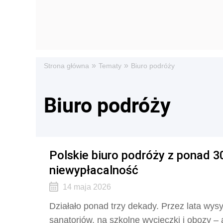
»
»
Strona główna
Tematy
Biuro podróży
Biuro podróży
Polskie biuro podróży z ponad 30
niewypłacalność
14 maja 2026
Działało ponad trzy dekady. Przez lata wys
sanatoriów, na szkolne wycieczki i obozy – 