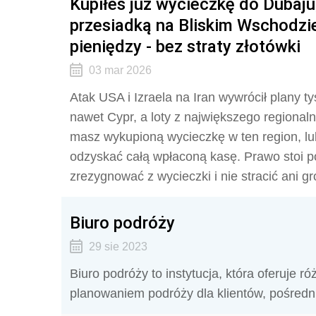
Kupiłeś już wycieczkę do Dubaju,
przesiadką na Bliskim Wschodzi
pieniędzy - bez straty złotówki
03 mar 2026
Atak USA i Izraela na Iran wywrócił plany t
nawet Cypr, a loty z największego regionalne
masz wykupioną wycieczkę w ten region, lu
odzyskać całą wpłaconą kasę. Prawo stoi po
zrezygnować z wycieczki i nie stracić ani gr
Biuro podróży
29 sie 2023
Biuro podróży to instytucja, która oferuje r
planowaniem podróży dla klientów, pośred