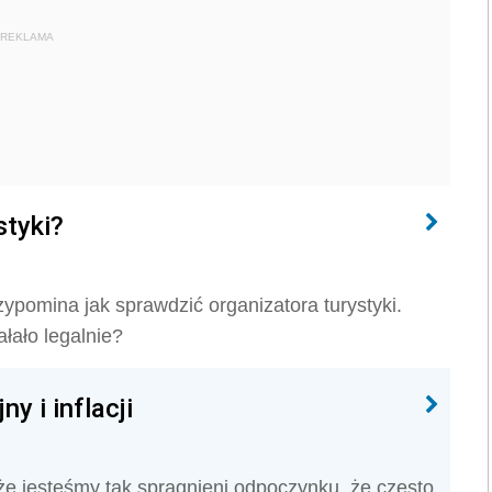
REKLAMA
styki?
omina jak sprawdzić organizatora turystyki.
łało legalnie?
y i inflacji
 że jesteśmy tak spragnieni odpoczynku, że często