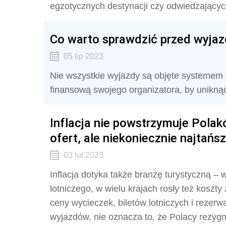
egzotycznych destynacji czy odwiedzającyc
Co warto sprawdzić przed wyja
05 lip 2023
Nie wszystkie wyjazdy są objęte systemem
finansową swojego organizatora, by uniknąć
Inflacja nie powstrzymuje Pola
ofert, ale niekoniecznie najtańs
03 lut 2023
Inflacja dotyka także branżę turystyczną –
lotniczego, w wielu krajach rosły też koszt
ceny wycieczek, biletów lotniczych i rezerw
wyjazdów, nie oznacza to, że Polacy rezyg