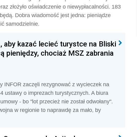
eraz złożyło oświadczenie o niewypłacalności. 183
odbędą. Dobra wiadomość jest jedna: pieniądze
sić samodzielnie.
, aby kazać lecieć turystce na Bliski
cą pieniędzy, chociaż MSZ zabrania
cy INFOR zaczęli rezygnować z wycieczek na
. 4 ustawy o imprezach turystycznych. A biura
mowy - bo "lot przecież nie został odwołany".
wojna w regionie to naprawdę za mało, by