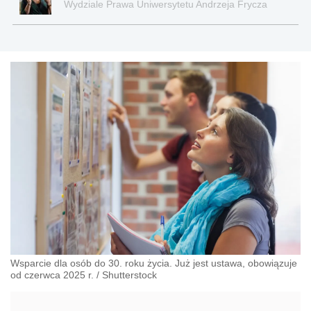
Wydziale Prawa Uniwersytetu Andrzeja Frycza
Modrzewskiego w Krakowie oraz Rzecznik
Akademicki ds. równego traktowania i
przeciwdziałania dyskryminacji. Specjalizuje się w
prawie pracy, zabezpieczeniu społecznym oraz
administracyjnoprawnych aspektach związanych z
pracą i pomocą socjalną.
Wsparcie dla osób do 30. roku życia. Już jest ustawa, obowiązuje
od czerwca 2025 r.
/
Shutterstock