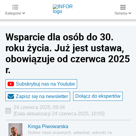
Kategorie
Serwisy
Wsparcie dla osób do 30.
roku życia. Już jest ustawa,
obowiązuje od czerwca 2025
r.
Subskrybuj nas na Youtube
Dołącz do ekspertów
Zapisz się na newsletter
24 czerwca 2025, 09:34
[Data aktualizacji 24 czerwca 2025, 10:55]
Kinga Piwowarska
Doktor nauk prawnych, adwokat, adiunkt na