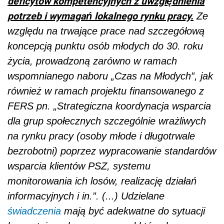
deficytów kompetencyjnych z uwzględnienia
potrzeb i wymagań lokalnego rynku pracy.
Ze
względu na trwające prace nad szczegółową
koncepcją punktu osób młodych do 30. roku
życia, prowadzoną zarówno w ramach
wspomnianego naboru „Czas na Młodych”, jak
również w ramach projektu finansowanego z
FERS pn. „Strategiczna koordynacja wsparcia
dla grup społecznych szczególnie wrażliwych
na rynku pracy (osoby młode i długotrwale
bezrobotni) poprzez wypracowanie standardów
wsparcia klientów PSZ, systemu
monitorowania ich losów, realizację działań
informacyjnych i in.”. (...) Udzielane
świadczenia
mają być adekwatne do sytuacji