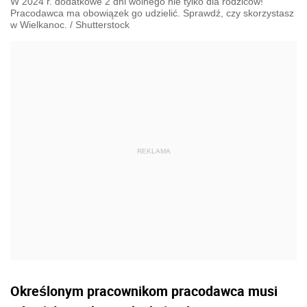
W 2024 r. dodatkowe 2 dni wolnego nie tylko dla rodziców!
Pracodawca ma obowiązek go udzielić. Sprawdź, czy skorzystasz
w Wielkanoc.
/
Shutterstock
Określonym pracownikom pracodawca musi