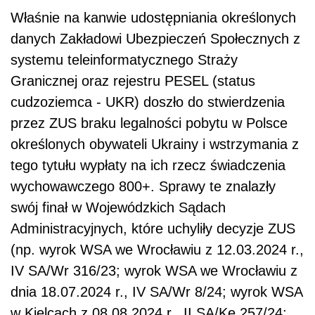
Właśnie na kanwie udostępniania określonych
danych Zakładowi Ubezpieczeń Społecznych z
systemu teleinformatycznego Straży
Granicznej oraz rejestru PESEL (status
cudzoziemca - UKR) doszło do stwierdzenia
przez ZUS braku legalności pobytu w Polsce
określonych obywateli Ukrainy i wstrzymania z
tego tytułu wypłaty na ich rzecz świadczenia
wychowawczego 800+. Sprawy te znalazły
swój finał w Wojewódzkich Sądach
Administracyjnych, które uchyliły decyzje ZUS
(np. wyrok WSA we Wrocławiu z 12.03.2024 r.,
IV SA/Wr 316/23; wyrok WSA we Wrocławiu z
dnia 18.07.2024 r., IV SA/Wr 8/24; wyrok WSA
w Kielcach z 08.08.2024 r., II SA/Ke 257/24;