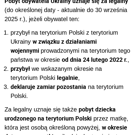
Pobyt obywatela Ukrainy uznaje się za legalny
(do określonej daty - aktualnie do 30 września
2025 r.), jeżeli obywatel ten:
przybył na terytorium Polski z terytorium
w związku z działaniami
Ukrainy
wojennymi
prowadzonymi na terytorium tego
od dnia 24 lutego 2022 r.
państwa w okresie
,
przybył
we wskazanym okresie na
legalnie
terytorium Polski
,
deklaruje zamiar pozostania
na terytorium
Polski.
pobyt dziecka
Za legalny uznaje się także
urodzonego na terytorium Polski
przez matkę,
w okresie
która jest osobą określoną powyżej,