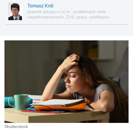
Tomasz Król
prawnik piszący o m.in.: problemach osób
niepełnosprawnych, ZUS, pracy, cywilistyce,
administracji, przedsiębiorcach, podatkach
Shutterstock