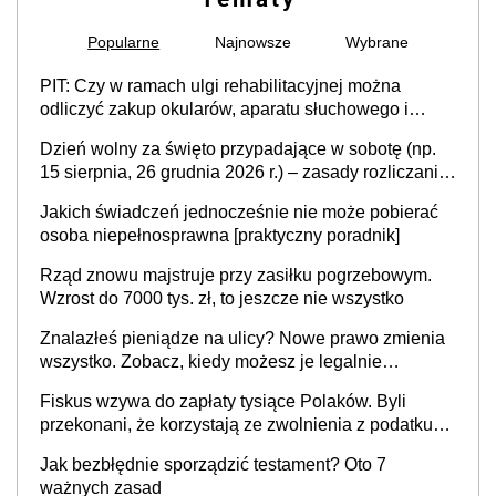
Popularne
Najnowsze
Wybrane
PIT: Czy w ramach ulgi rehabilitacyjnej można
odliczyć zakup okularów, aparatu słuchowego i
skutera inwalidzkiego?
Dzień wolny za święto przypadające w sobotę (np.
15 sierpnia, 26 grudnia 2026 r.) – zasady rozliczania
czasu pracy, obowiązki pracodawcy (sektor prywatny
Jakich świadczeń jednocześnie nie może pobierać
i administracja publiczna), najczęstsze pytania
osoba niepełnosprawna [praktyczny poradnik]
Rząd znowu majstruje przy zasiłku pogrzebowym.
Wzrost do 7000 tys. zł, to jeszcze nie wszystko
Znalazłeś pieniądze na ulicy? Nowe prawo zmienia
wszystko. Zobacz, kiedy możesz je legalnie
zatrzymać
Fiskus wzywa do zapłaty tysiące Polaków. Byli
przekonani, że korzystają ze zwolnienia z podatku
od sprzedaży nieruchomości
Jak bezbłędnie sporządzić testament? Oto 7
ważnych zasad