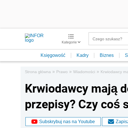
Kategorie
Księgowość
Kadry
Biznes
S
»
»
»
Strona główna
Prawo
Wiadomości
Krwiodawcy maj
Krwiodawcy mają d
przepisy? Czy coś s
Subskrybuj nas na Youtube
Zapisz