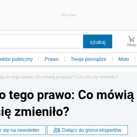
REKLAMA
Sklep
ektor publiczny
Prawo
Twoje pieniądze
Moto
ą do tego prawo: Co mówią przepisy? Czy coś się zmieniło?
o tego prawo: Co mówią
ię zmieniło?
 się na newsletter
Dołącz do grona ekspertów