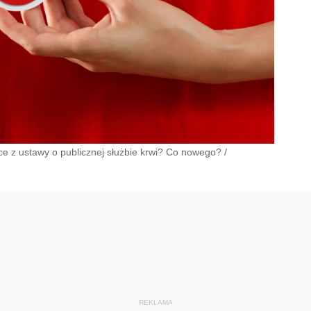
ce z ustawy o publicznej służbie krwi? Co nowego?
/