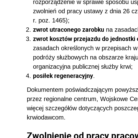
rozporządzenie w sprawie sposobu usp
zwolnień od pracy ustawy z dnia 26 c
r. poz. 1465);
zwrot utraconego zarobku
na zasadach
zwrot kosztów przejazdu do jednostki 
zasadach określonych w przepisach w s
podróży służbowych na obszarze kraju
organizacyjna publicznej służby krwi;
posiłek regeneracyjny
.
Dokumentem poświadczającym powyższe 
przez regionalne centrum, Wojskowe Ce
więcej szczegółów dotyczących poszcze
krwiodawcom.
Zwolnienie od pracy prac