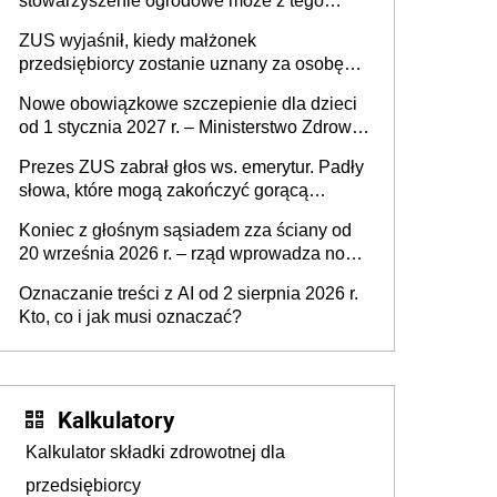
stowarzyszenie ogrodowe może z tego
powodu pozbawić działkowca prawa do
ZUS wyjaśnił, kiedy małżonek
działki (wypowiedzieć dzierżawę)?
przedsiębiorcy zostanie uznany za osobę
współpracującą
Nowe obowiązkowe szczepienie dla dzieci
od 1 stycznia 2027 r. – Ministerstwo Zdrowia
zmienia Program Szczepień Ochronnych na
Prezes ZUS zabrał głos ws. emerytur. Padły
2027 r.
słowa, które mogą zakończyć gorącą
dyskusję
Koniec z głośnym sąsiadem zza ściany od
20 września 2026 r. – rząd wprowadza nowe
przepisy, które poprawią komfort życia
Oznaczanie treści z AI od 2 sierpnia 2026 r.
mieszkańców
Kto, co i jak musi oznaczać?
Kalkulatory
Kalkulator składki zdrowotnej dla
przedsiębiorcy