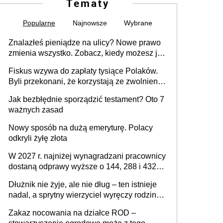
Tematy
Popularne
Najnowsze
Wybrane
Znalazłeś pieniądze na ulicy? Nowe prawo
zmienia wszystko. Zobacz, kiedy możesz je
legalnie zatrzymać
Fiskus wzywa do zapłaty tysiące Polaków.
Byli przekonani, że korzystają ze zwolnienia
z podatku od sprzedaży nieruchomości
Jak bezbłędnie sporządzić testament? Oto 7
ważnych zasad
Nowy sposób na dużą emeryturę. Polacy
odkryli żyłę złota
W 2027 r. najniżej wynagradzani pracownicy
dostaną odprawy wyższe o 144, 288 i 432
złote
Dłużnik nie żyje, ale nie dług – ten istnieje
nadal, a sprytny wierzyciel wyręczy rodzinę
w sprawie spadkowej
Zakaz nocowania na działce ROD –