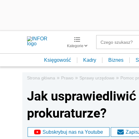
Kategorie
Księgowość
Kadry
Biznes
S
»
»
»
Strona główna
Prawo
Sprawy urzędowe
Pomoc p
Jak usprawiedliwić
prokuraturze?
Subskrybuj nas na Youtube
Zapisz