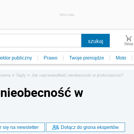
REKLAMA
Sklep
ektor publiczny
Prawo
Twoje pieniądze
Moto
»
»
rawna
Sądy
Jak usprawiedliwić nieobecność w prokuraturze?
 nieobecność w
 się na newsletter
Dołącz do grona ekspertów