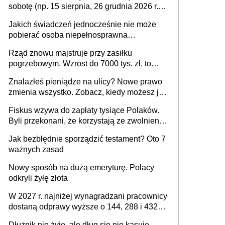
sobotę (np. 15 sierpnia, 26 grudnia 2026 r.) –
zasady rozliczania czasu pracy, obowiązki
Jakich świadczeń jednocześnie nie może
pracodawcy (sektor prywatny i administracja
pobierać osoba niepełnosprawna
publiczna), najczęstsze pytania
[praktyczny poradnik]
Rząd znowu majstruje przy zasiłku
pogrzebowym. Wzrost do 7000 tys. zł, to
jeszcze nie wszystko
Znalazłeś pieniądze na ulicy? Nowe prawo
zmienia wszystko. Zobacz, kiedy możesz je
legalnie zatrzymać
Fiskus wzywa do zapłaty tysiące Polaków.
Byli przekonani, że korzystają ze zwolnienia
z podatku od sprzedaży nieruchomości
Jak bezbłędnie sporządzić testament? Oto 7
ważnych zasad
Nowy sposób na dużą emeryturę. Polacy
odkryli żyłę złota
W 2027 r. najniżej wynagradzani pracownicy
dostaną odprawy wyższe o 144, 288 i 432
złote
Dłużnik nie żyje, ale dług się nie kasuje.