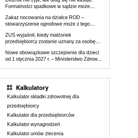
Formalności spadkowe w sądzie może
załatwić wierzyciel bez zgody rodziny
Zakaz nocowania na działce ROD –
zmarłego
stowarzyszenie ogrodowe może z tego
powodu pozbawić działkowca prawa do
ZUS wyjaśnił, kiedy małżonek
działki (wypowiedzieć dzierżawę)?
przedsiębiorcy zostanie uznany za osobę
współpracującą
Nowe obowiązkowe szczepienie dla dzieci
od 1 stycznia 2027 r. – Ministerstwo Zdrowia
zmienia Program Szczepień Ochronnych na
2027 r.
Kalkulatory
Kalkulator składki zdrowotnej dla
przedsiębiorcy
Kalkulator dla przedsiębiorców
Kalkulator wynagrodzeń
Kalkulator umów zlecenia