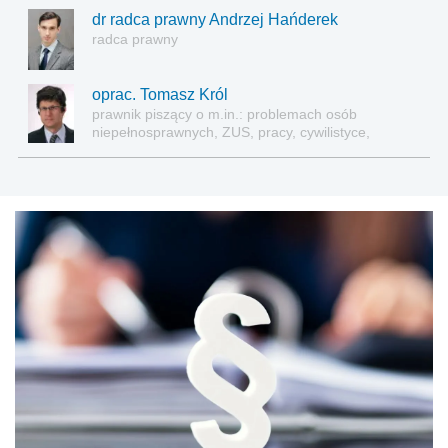
dr radca prawny Andrzej Hańderek
radca prawny
oprac. Tomasz Król
prawnik piszący o m.in.: problemach osób
niepełnosprawnych, ZUS, pracy, cywilistyce,
administracji, przedsiębiorcach, podatkach