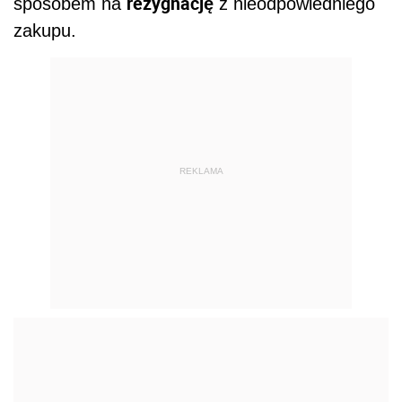
rezygnację
sposobem na
z nieodpowiedniego
zakupu.
REKLAMA