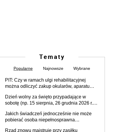
Tematy
Popularne
Najnowsze
Wybrane
PIT: Czy w ramach ulgi rehabilitacyjnej
można odliczyć zakup okularów, aparatu
słuchowego i skutera inwalidzkiego?
Dzień wolny za święto przypadające w
sobotę (np. 15 sierpnia, 26 grudnia 2026 r.) –
zasady rozliczania czasu pracy, obowiązki
Jakich świadczeń jednocześnie nie może
pracodawcy (sektor prywatny i administracja
pobierać osoba niepełnosprawna
publiczna), najczęstsze pytania
[praktyczny poradnik]
Rząd znowu majstruje przy zasiłku