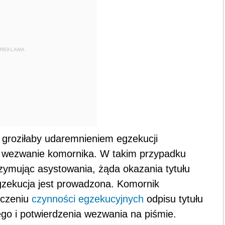
REKLAMA
 groziłaby udaremnieniem egzekucji
e wezwanie komornika. W takim przypadku
rzymując asystowania, żąda okazania tytułu
zekucja jest prowadzona. Komornik
ńczeniu
czynności egzekucyjnych
odpisu tytułu
o i potwierdzenia wezwania na piśmie.