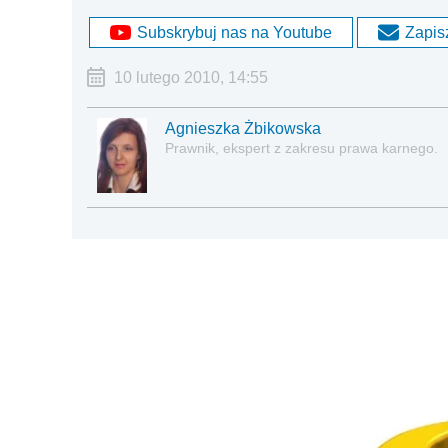
Subskrybuj nas na Youtube
Zapisz
10 lutego 2010, 14:55
Agnieszka Żbikowska
Prawnik, ekspert z zakresu prawa karnego.