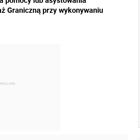
ia pomocy lub asystowania
raż Graniczną przy wykonywaniu
REKLAMA