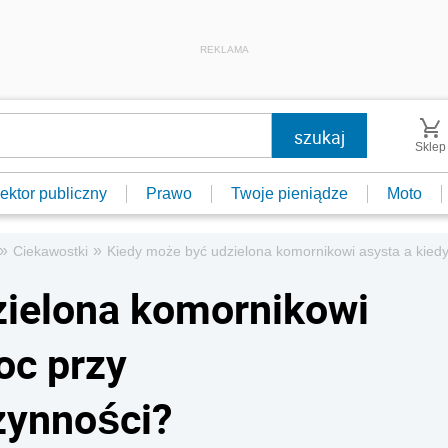
REKLAMA
Sklep
ektor publiczny
Prawo
Twoje pieniądze
Moto
»
»
Ciekawostki
Kiedy może być udzielona komornikowi asysta a kie
zielona komornikowi
oc przy
zynności?