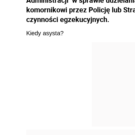
Administracji w sprawie udzielan
komornikowi przez Policję lub St
czynności egzekucyjnych.
Kiedy asysta?