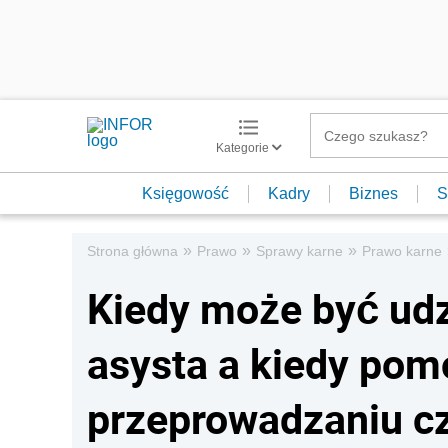
Kategorie
Księgowość
Kadry
Biznes
S
»
»
»
Strona główna
Prawo
Sprawy karne
Prawo karne
Kiedy może być ud
asysta a kiedy pom
przeprowadzaniu c