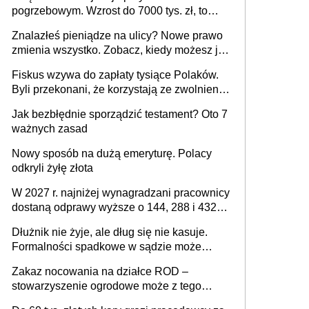
pogrzebowym. Wzrost do 7000 tys. zł, to
jeszcze nie wszystko
Znalazłeś pieniądze na ulicy? Nowe prawo
zmienia wszystko. Zobacz, kiedy możesz je
legalnie zatrzymać
Fiskus wzywa do zapłaty tysiące Polaków.
Byli przekonani, że korzystają ze zwolnienia
z podatku od sprzedaży nieruchomości
Jak bezbłędnie sporządzić testament? Oto 7
ważnych zasad
Nowy sposób na dużą emeryturę. Polacy
odkryli żyłę złota
W 2027 r. najniżej wynagradzani pracownicy
dostaną odprawy wyższe o 144, 288 i 432
złote
Dłużnik nie żyje, ale dług się nie kasuje.
Formalności spadkowe w sądzie może
załatwić wierzyciel bez zgody rodziny
Zakaz nocowania na działce ROD –
zmarłego
stowarzyszenie ogrodowe może z tego
powodu pozbawić działkowca prawa do