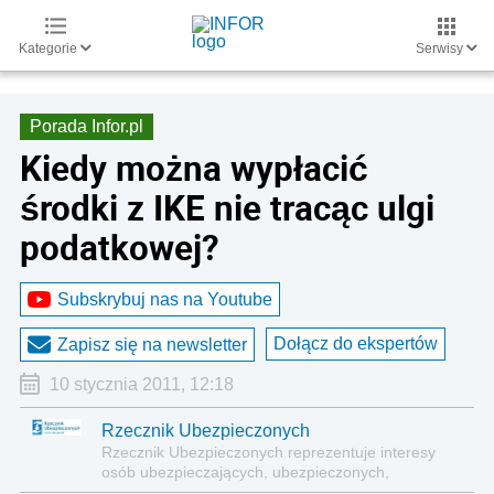
Kategorie
Serwisy
Porada Infor.pl
Kiedy można wypłacić
środki z IKE nie tracąc ulgi
podatkowej?
Subskrybuj nas na Youtube
Dołącz do ekspertów
Zapisz się na newsletter
10 stycznia 2011, 12:18
Rzecznik Ubezpieczonych
Rzecznik Ubezpieczonych reprezentuje interesy
osób ubezpieczających, ubezpieczonych,
uposażonych lub uprawnionych z umów