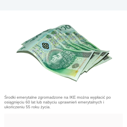
ubezpieczenia, członków funduszy emerytalnych,
uczestników pracowniczych programów
emerytalnych, osób otrzymujących emeryturę
kapitałową lub osób przez nie uposażonych.
Środki emerytalne zgromadzone na IKE można wypłacić po
osiągnięciu 60 lat lub nabyciu uprawnień emerytalnych i
ukończeniu 55 roku życia.