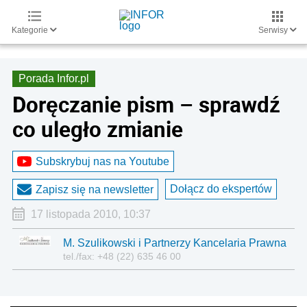
Kategorie
Serwisy
Porada Infor.pl
Doręczanie pism – sprawdź
co uległo zmianie
Subskrybuj nas na Youtube
Dołącz do ekspertów
Zapisz się na newsletter
17 listopada 2010, 10:37
M. Szulikowski i Partnerzy Kancelaria Prawna
tel./fax: +48 (22) 635 46 00