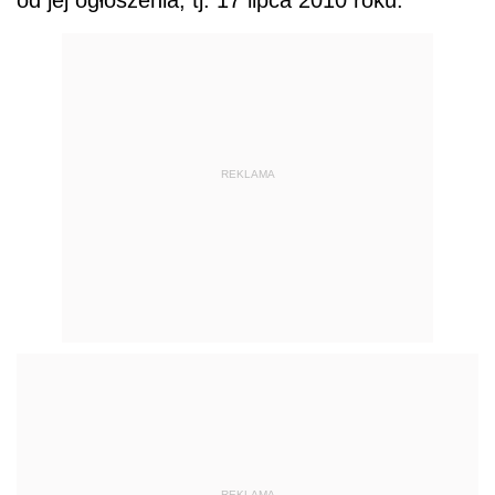
od jej ogłoszenia, tj. 17 lipca 2010 roku.
REKLAMA
REKLAMA