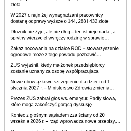
złota
W 2027 r. najniżej wynagradzani pracownicy
dostaną odprawy wyższe o 144, 288 i 432 złote
Dłużnik nie żyje, ale nie dług – ten istnieje nadal, a
sprytny wierzyciel wyręczy rodzinę w sprawie
spadkowej
Zakaz nocowania na działce ROD – stowarzyszenie
ogrodowe może z tego powodu pozbawić
działkowca prawa do działki (wypowiedzieć
ZUS wyjaśnił, kiedy małżonek przedsiębiorcy
dzierżawę)?
zostanie uznany za osobę współpracującą
Nowe obowiązkowe szczepienie dla dzieci od 1
stycznia 2027 r. – Ministerstwo Zdrowia zmienia
Program Szczepień Ochronnych na 2027 r.
Prezes ZUS zabrał głos ws. emerytur. Padły słowa,
które mogą zakończyć gorącą dyskusję
Koniec z głośnym sąsiadem zza ściany od 20
września 2026 r. – rząd wprowadza nowe przepisy,
które poprawią komfort życia mieszkańców