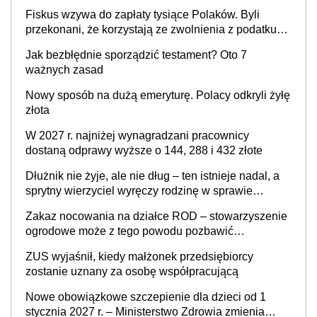
zatrzymać
Fiskus wzywa do zapłaty tysiące Polaków. Byli
przekonani, że korzystają ze zwolnienia z podatku
od sprzedaży nieruchomości
Jak bezbłędnie sporządzić testament? Oto 7
ważnych zasad
Nowy sposób na dużą emeryturę. Polacy odkryli żyłę
złota
W 2027 r. najniżej wynagradzani pracownicy
dostaną odprawy wyższe o 144, 288 i 432 złote
Dłużnik nie żyje, ale nie dług – ten istnieje nadal, a
sprytny wierzyciel wyręczy rodzinę w sprawie
spadkowej
Zakaz nocowania na działce ROD – stowarzyszenie
ogrodowe może z tego powodu pozbawić
działkowca prawa do działki (wypowiedzieć
ZUS wyjaśnił, kiedy małżonek przedsiębiorcy
dzierżawę)?
zostanie uznany za osobę współpracującą
Nowe obowiązkowe szczepienie dla dzieci od 1
stycznia 2027 r. – Ministerstwo Zdrowia zmienia