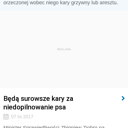
orzeczonej wobec niego kary grzywny lub aresztu.
REKLAMA
Będą surowsze kary za
niedopilnowanie psa
07 lis 2017
Minister Sprawiedliwości Zbigniew Ziobro na