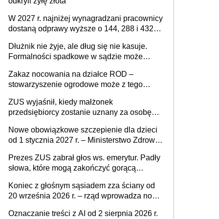
odkryli żyłę złota
W 2027 r. najniżej wynagradzani pracownicy
dostaną odprawy wyższe o 144, 288 i 432
złote
Dłużnik nie żyje, ale dług się nie kasuje.
Formalności spadkowe w sądzie może
załatwić wierzyciel bez zgody rodziny
Zakaz nocowania na działce ROD –
zmarłego
stowarzyszenie ogrodowe może z tego
powodu pozbawić działkowca prawa do
ZUS wyjaśnił, kiedy małżonek
działki (wypowiedzieć dzierżawę)?
przedsiębiorcy zostanie uznany za osobę
współpracującą
Nowe obowiązkowe szczepienie dla dzieci
od 1 stycznia 2027 r. – Ministerstwo Zdrowia
zmienia Program Szczepień Ochronnych na
Prezes ZUS zabrał głos ws. emerytur. Padły
2027 r.
słowa, które mogą zakończyć gorącą
dyskusję
Koniec z głośnym sąsiadem zza ściany od
20 września 2026 r. – rząd wprowadza nowe
przepisy, które poprawią komfort życia
Oznaczanie treści z AI od 2 sierpnia 2026 r.
mieszkańców