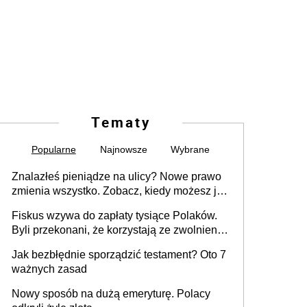
Tematy
Popularne
Najnowsze
Wybrane
Znalazłeś pieniądze na ulicy? Nowe prawo
zmienia wszystko. Zobacz, kiedy możesz je
legalnie zatrzymać
Fiskus wzywa do zapłaty tysiące Polaków.
Byli przekonani, że korzystają ze zwolnienia
z podatku od sprzedaży nieruchomości
Jak bezbłędnie sporządzić testament? Oto 7
ważnych zasad
Nowy sposób na dużą emeryturę. Polacy