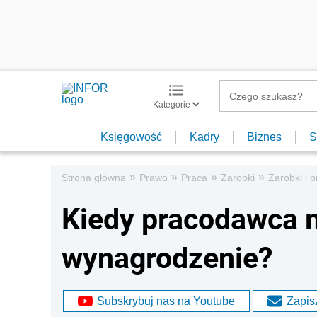
Kategorie
Księgowość
Kadry
Biznes
S
»
»
»
»
Strona główna
Prawo
Praca
Zarobki
Zarobki i 
Kiedy pracodawca 
wynagrodzenie?
Subskrybuj nas na Youtube
Zapisz