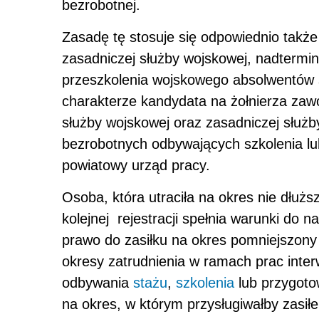
bezrobotnej.
Zasadę tę stosuje się odpowiednio także
zasadniczej służby wojskowej, nadtermin
przeszkolenia wojskowego absolwentów s
charakterze kandydata na żołnierza za
służby wojskowej oraz zasadniczej służby
bezrobotnych odbywających szkolenia lu
powiatowy urząd pracy.
Osoba, która utraciła na okres nie dłużs
kolejnej rejestracji spełnia warunki do 
prawo do zasiłku na okres pomniejszony 
okresy zatrudnienia w ramach prac inter
odbywania
stażu
,
szkolenia
lub przygoto
na okres, w którym przysługiwałby zasił