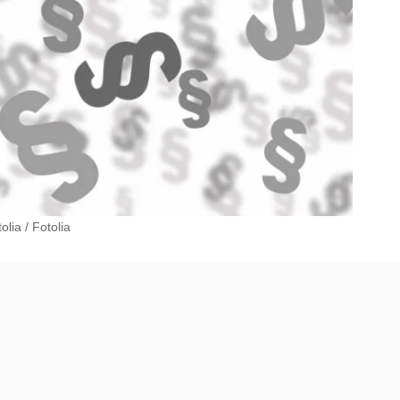
olia
/
Fotolia