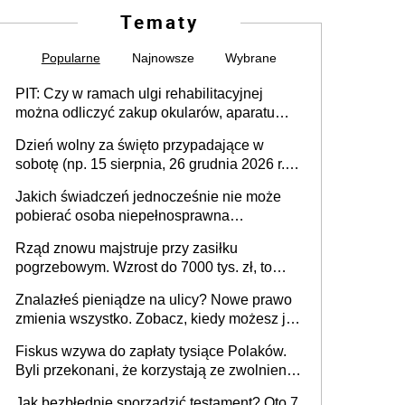
Tematy
Popularne
Najnowsze
Wybrane
PIT: Czy w ramach ulgi rehabilitacyjnej
można odliczyć zakup okularów, aparatu
słuchowego i skutera inwalidzkiego?
Dzień wolny za święto przypadające w
sobotę (np. 15 sierpnia, 26 grudnia 2026 r.) –
zasady rozliczania czasu pracy, obowiązki
Jakich świadczeń jednocześnie nie może
pracodawcy (sektor prywatny i administracja
pobierać osoba niepełnosprawna
publiczna), najczęstsze pytania
[praktyczny poradnik]
Rząd znowu majstruje przy zasiłku
pogrzebowym. Wzrost do 7000 tys. zł, to
jeszcze nie wszystko
Znalazłeś pieniądze na ulicy? Nowe prawo
zmienia wszystko. Zobacz, kiedy możesz je
legalnie zatrzymać
Fiskus wzywa do zapłaty tysiące Polaków.
Byli przekonani, że korzystają ze zwolnienia
z podatku od sprzedaży nieruchomości
Jak bezbłędnie sporządzić testament? Oto 7