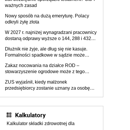
ważnych zasad
Nowy sposób na dużą emeryturę. Polacy
odkryli żyłę złota
W 2027 r. najniżej wynagradzani pracownicy
dostaną odprawy wyższe o 144, 288 i 432
złote
Dłużnik nie żyje, ale dług się nie kasuje.
Formalności spadkowe w sądzie może
załatwić wierzyciel bez zgody rodziny
Zakaz nocowania na działce ROD –
zmarłego
stowarzyszenie ogrodowe może z tego
powodu pozbawić działkowca prawa do
ZUS wyjaśnił, kiedy małżonek
działki (wypowiedzieć dzierżawę)?
przedsiębiorcy zostanie uznany za osobę
współpracującą
Kalkulatory
Kalkulator składki zdrowotnej dla