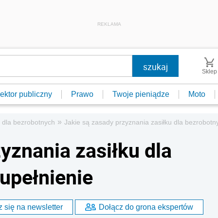
REKLAMA
Sklep
ektor publiczny
Prawo
Twoje pieniądze
Moto
»
k dla bezrobotnych
Jakie są zasady przyznania zasiłku dla bezrobotn
yznania zasiłku dla
upełnienie
 się na newsletter
Dołącz do grona ekspertów