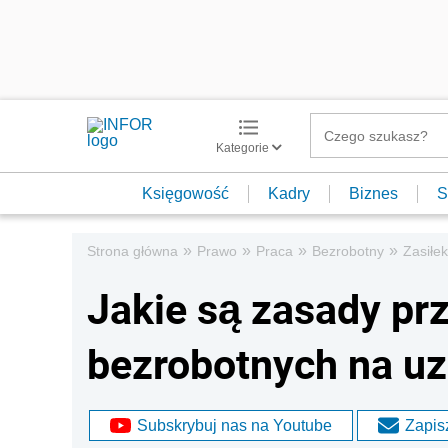
Kategorie
Księgowość
Kadry
Biznes
S
»
»
»
»
Strona główna
Prawo
Praca
Bezrobotny
Zasiłe
Jakie są zasady prz
bezrobotnych na uz
Subskrybuj nas na Youtube
Zapisz