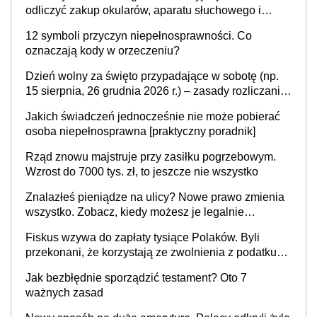
odliczyć zakup okularów, aparatu słuchowego i
skutera inwalidzkiego?
12 symboli przyczyn niepełnosprawności. Co
oznaczają kody w orzeczeniu?
Dzień wolny za święto przypadające w sobotę (np.
15 sierpnia, 26 grudnia 2026 r.) – zasady rozliczania
czasu pracy, obowiązki pracodawcy (sektor prywatny
Jakich świadczeń jednocześnie nie może pobierać
i administracja publiczna), najczęstsze pytania
osoba niepełnosprawna [praktyczny poradnik]
Rząd znowu majstruje przy zasiłku pogrzebowym.
Wzrost do 7000 tys. zł, to jeszcze nie wszystko
Znalazłeś pieniądze na ulicy? Nowe prawo zmienia
wszystko. Zobacz, kiedy możesz je legalnie
zatrzymać
Fiskus wzywa do zapłaty tysiące Polaków. Byli
przekonani, że korzystają ze zwolnienia z podatku
od sprzedaży nieruchomości
Jak bezbłędnie sporządzić testament? Oto 7
ważnych zasad