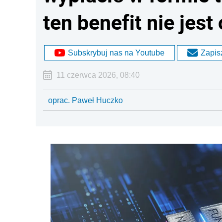
ten benefit nie jes
Subskrybuj nas na Youtube
Zapisz
11 czerwca 2026, 08:40
oprac. Paweł Huczko