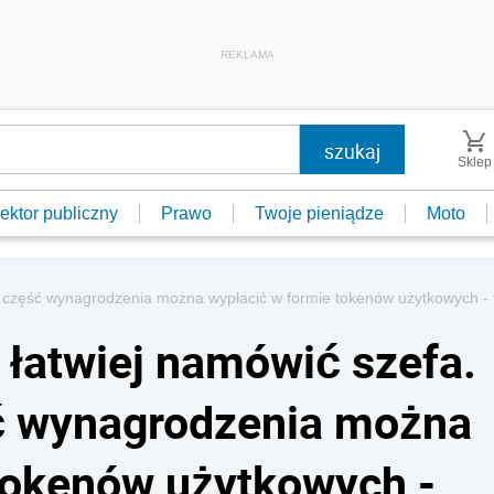
REKLAMA
Sklep
ektor publiczny
Prawo
Twoje pieniądze
Moto
e część wynagrodzenia można wypłacić w formie tokenów użytkowych - te
 łatwiej namówić szefa.
ść wynagrodzenia można
tokenów użytkowych -