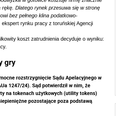
 podwyżka w gotówce kosztuje firmę znacznie
a rękę. Dlatego rynek przesuwa się w stronę
kowi bez pełnego klina podatkowo-
ekspert rynku pracy z toruńskiej Agencji
łkowity koszt zatrudnienia decyduje o wyniku:
cy.
y gry
mocne rozstrzygnięcie Sądu Apelacyjnego w
 AUa 1247/24). Sąd potwierdził w nim, że
y na tokenach użytkowych (utility tokens)
niepieniężne pozostające poza podstawą