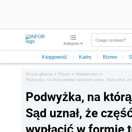
Kategorie
Księgowość
Kadry
Biznes
S
»
»
»
Strona główna
Prawo
Wiadomości
Podwyżka, na którą łatwiej namówić szefa. Sąd uznał, ż
Podwyżka, na którą
Sąd uznał, że czę
wypłacić w formie 