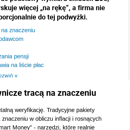
skuje więcej „na rękę”, a firma nie
orcjonalnie do tej podwyżki.
ą na znaczeniu
acodawcom
zania pensji
awia na liście płac
ozwiń
>
nicze tracą na znaczeniu
alną weryfikację. Tradycyjne pakiety
naczeniu w obliczu inflacji i rosnących
art Money” - narzędzi, które realnie