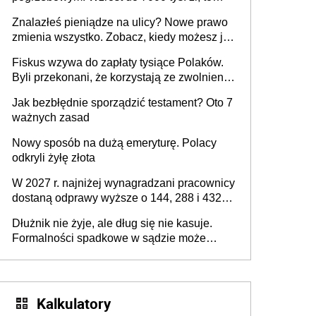
jeszcze nie wszystko
Znalazłeś pieniądze na ulicy? Nowe prawo
zmienia wszystko. Zobacz, kiedy możesz je
legalnie zatrzymać
Fiskus wzywa do zapłaty tysiące Polaków.
Byli przekonani, że korzystają ze zwolnienia
z podatku od sprzedaży nieruchomości
Jak bezbłędnie sporządzić testament? Oto 7
ważnych zasad
Nowy sposób na dużą emeryturę. Polacy
odkryli żyłę złota
W 2027 r. najniżej wynagradzani pracownicy
dostaną odprawy wyższe o 144, 288 i 432
złote
Dłużnik nie żyje, ale dług się nie kasuje.
Formalności spadkowe w sądzie może
załatwić wierzyciel bez zgody rodziny
zmarłego
Kalkulatory