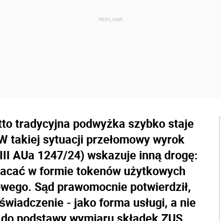
tto tradycyjna podwyżka szybko staje
. W takiej sytuacji przełomowy wyrok
II AUa 1247/24) wskazuje inną drogę:
acać w formie tokenów użytkowych
owego. Sąd prawomocnie potwierdził,
świadczenie - jako forma usługi, a nie
 do podstawy wymiaru składek ZUS,