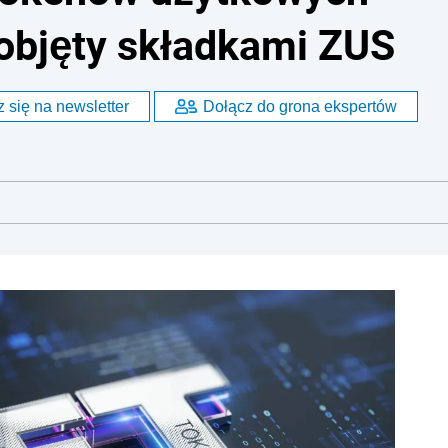
t objęty składkami ZUS
 się na newsletter
Dołącz do grona ekspertów