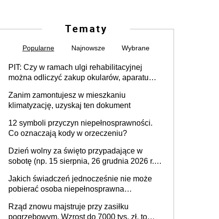
Tematy
Popularne
Najnowsze
Wybrane
PIT: Czy w ramach ulgi rehabilitacyjnej
można odliczyć zakup okularów, aparatu
słuchowego i skutera inwalidzkiego?
Zanim zamontujesz w mieszkaniu
klimatyzację, uzyskaj ten dokument
12 symboli przyczyn niepełnosprawności.
Co oznaczają kody w orzeczeniu?
Dzień wolny za święto przypadające w
sobotę (np. 15 sierpnia, 26 grudnia 2026 r.) –
zasady rozliczania czasu pracy, obowiązki
Jakich świadczeń jednocześnie nie może
pracodawcy (sektor prywatny i administracja
pobierać osoba niepełnosprawna
publiczna), najczęstsze pytania
[praktyczny poradnik]
Rząd znowu majstruje przy zasiłku
pogrzebowym. Wzrost do 7000 tys. zł, to