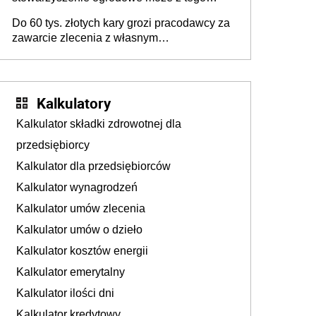
powodu pozbawić działkowca prawa do
Do 60 tys. złotych kary grozi pracodawcy za
działki (wypowiedzieć dzierżawę)?
zawarcie zlecenia z własnym
pracownikiem? Zlecenia 2027 – jakie
zmiany?
Kalkulatory
Kalkulator składki zdrowotnej dla
przedsiębiorcy
Kalkulator dla przedsiębiorców
Kalkulator wynagrodzeń
Kalkulator umów zlecenia
Kalkulator umów o dzieło
Kalkulator kosztów energii
Kalkulator emerytalny
Kalkulator ilości dni
Kalkulator kredytowy