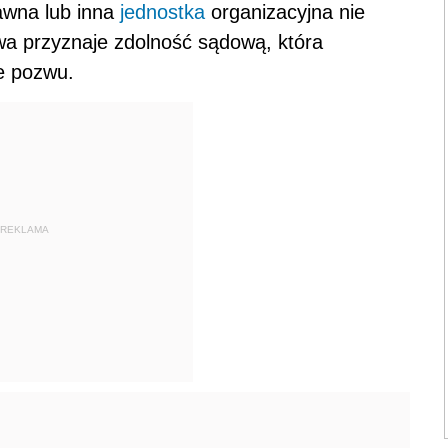
awna lub inna
jednostka
organizacyjna nie
wa przyznaje zdolność sądową, która
e pozwu.
REKLAMA