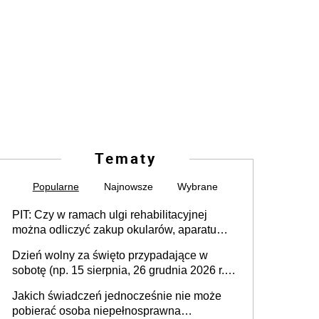
Tematy
Popularne
Najnowsze
Wybrane
PIT: Czy w ramach ulgi rehabilitacyjnej
można odliczyć zakup okularów, aparatu
słuchowego i skutera inwalidzkiego?
Dzień wolny za święto przypadające w
sobotę (np. 15 sierpnia, 26 grudnia 2026 r.) –
zasady rozliczania czasu pracy, obowiązki
Jakich świadczeń jednocześnie nie może
pracodawcy (sektor prywatny i administracja
pobierać osoba niepełnosprawna
publiczna), najczęstsze pytania