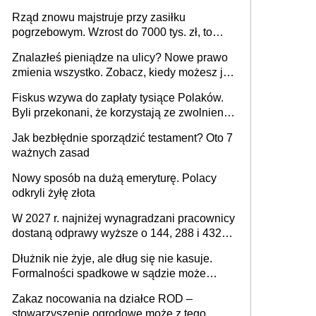
[praktyczny poradnik]
Rząd znowu majstruje przy zasiłku
pogrzebowym. Wzrost do 7000 tys. zł, to
jeszcze nie wszystko
Znalazłeś pieniądze na ulicy? Nowe prawo
zmienia wszystko. Zobacz, kiedy możesz je
legalnie zatrzymać
Fiskus wzywa do zapłaty tysiące Polaków.
Byli przekonani, że korzystają ze zwolnienia
z podatku od sprzedaży nieruchomości
Jak bezbłędnie sporządzić testament? Oto 7
ważnych zasad
Nowy sposób na dużą emeryturę. Polacy
odkryli żyłę złota
W 2027 r. najniżej wynagradzani pracownicy
dostaną odprawy wyższe o 144, 288 i 432
złote
Dłużnik nie żyje, ale dług się nie kasuje.
Formalności spadkowe w sądzie może
załatwić wierzyciel bez zgody rodziny
Zakaz nocowania na działce ROD –
zmarłego
stowarzyszenie ogrodowe może z tego