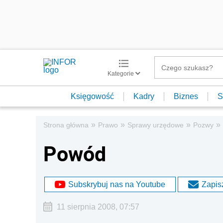
Kategorie
Księgowość
Kadry
Biznes
S
»
»
»
»
Strona główna
Prawo
Sprawy urzędowe
Pozwy
Powód
Subskrybuj nas na Youtube
Zapisz
11 sierpnia 2008, 07:57