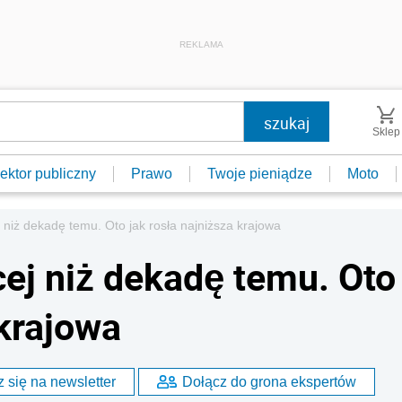
REKLAMA
Sklep
ektor publiczny
Prawo
Twoje pieniądze
Moto
j niż dekadę temu. Oto jak rosła najniższa krajowa
cej niż dekadę temu. Oto
 krajowa
 się na newsletter
Dołącz do grona ekspertów