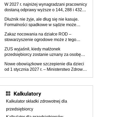
W 2027 r. najniżej wynagradzani pracownicy
dostaną odprawy wyższe o 144, 288 i 432
złote
Dłużnik nie żyje, ale dług się nie kasuje.
Formalności spadkowe w sądzie może
załatwić wierzyciel bez zgody rodziny
Zakaz nocowania na działce ROD –
zmarłego
stowarzyszenie ogrodowe może z tego
powodu pozbawić działkowca prawa do
ZUS wyjaśnił, kiedy małżonek
działki (wypowiedzieć dzierżawę)?
przedsiębiorcy zostanie uznany za osobę
współpracującą
Nowe obowiązkowe szczepienie dla dzieci
od 1 stycznia 2027 r. – Ministerstwo Zdrowia
zmienia Program Szczepień Ochronnych na
2027 r.
Kalkulatory
Kalkulator składki zdrowotnej dla
przedsiębiorcy
Kalkulator dla przedsiębiorców