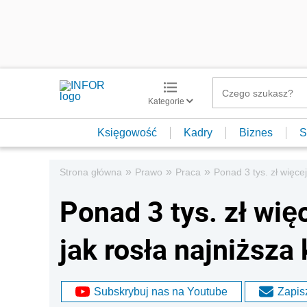
Kategorie
Księgowość
Kadry
Biznes
S
»
»
»
Strona główna
Prawo
Praca
Ponad 3 tys. zł więce
Ponad 3 tys. zł wię
jak rosła najniższa
Subskrybuj nas na Youtube
Zapisz