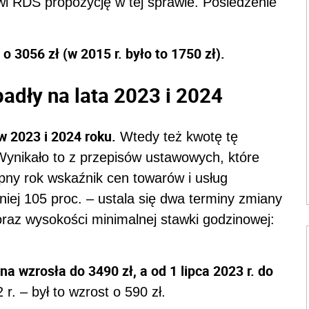
wi RDS propozycję w tej sprawie. Posiedzenie
o 3056 zł (w 2015 r. było to 1750 zł).
dły na lata 2023 i 2024
w 2023 i 2024 roku.
Wtedy też kwotę tę
ynikało to z przepisów ustawowych, które
pny rok wskaźnik cen towarów i usług
ej 105 proc. – ustala się dwa terminy zmiany
az wysokości minimalnej stawki godzinowej:
a wzrosła do 3490 zł, a od 1 lipca 2023 r. do
. – był to wzrost o 590 zł.