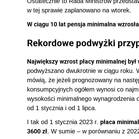
Ostatecznie to Rada Ministrów przedsta
w tej sprawie zaplanowano na wtorek.
W ciągu 10 lat pensja minimalna wzrosła 
Rekordowe podwyżki przypa
Największy wzrost płacy minimalnej był 
podwyższano dwukrotnie w ciągu roku. W
mówią, że jeżeli prognozowany na nastę
konsumpcyjnych ogółem wynosi co najmni
wysokości minimalnego wynagrodzenia or
od 1 stycznia i od 1 lipca.
płaca minimaln
I tak od 1 stycznia 2023 r.
3600 zł.
W sumie – w porównaniu z 2022 r