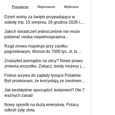
Popularne
Najnowsze
Wybrane
Dzień wolny za święto przypadające w
sobotę (np. 15 sierpnia, 26 grudnia 2026 r.) –
zasady rozliczania czasu pracy, obowiązki
Jakich świadczeń jednocześnie nie może
pracodawcy (sektor prywatny i administracja
pobierać osoba niepełnosprawna
publiczna), najczęstsze pytania
[praktyczny poradnik]
Rząd znowu majstruje przy zasiłku
pogrzebowym. Wzrost do 7000 tys. zł, to
jeszcze nie wszystko
Znalazłeś pieniądze na ulicy? Nowe prawo
zmienia wszystko. Zobacz, kiedy możesz je
legalnie zatrzymać
Fiskus wzywa do zapłaty tysiące Polaków.
Byli przekonani, że korzystają ze zwolnienia
z podatku od sprzedaży nieruchomości
Jak bezbłędnie sporządzić testament? Oto 7
ważnych zasad
Nowy sposób na dużą emeryturę. Polacy
odkryli żyłę złota