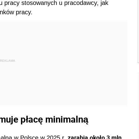
u pracy stosowanych u pracodawcy, jak
unków pracy.
REKLAMA
muje płacę minimalną
zarabia około 3 mln
lną w Polsce w 2025 r.