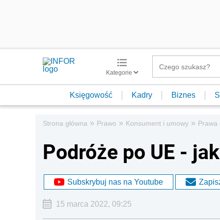
Kategorie
Księgowość
Kadry
Biznes
S
»
»
»
Strona główna
Prawo
Konsument i umowy
Prawa
Podróże po UE - ja
Subskrybuj nas na Youtube
Zapisz
15 marca 2022, 09:25