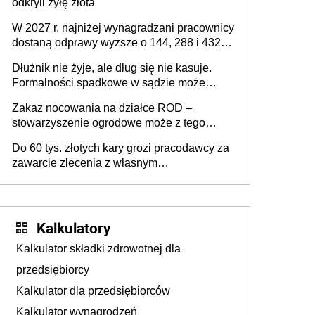
odkryli żyłę złota
W 2027 r. najniżej wynagradzani pracownicy
dostaną odprawy wyższe o 144, 288 i 432
złote
Dłużnik nie żyje, ale dług się nie kasuje.
Formalności spadkowe w sądzie może
załatwić wierzyciel bez zgody rodziny
Zakaz nocowania na działce ROD –
zmarłego
stowarzyszenie ogrodowe może z tego
powodu pozbawić działkowca prawa do
Do 60 tys. złotych kary grozi pracodawcy za
działki (wypowiedzieć dzierżawę)?
zawarcie zlecenia z własnym
pracownikiem? Zlecenia 2027 – jakie
zmiany?
Kalkulatory
Kalkulator składki zdrowotnej dla
przedsiębiorcy
Kalkulator dla przedsiębiorców
Kalkulator wynagrodzeń