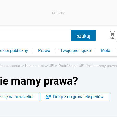
REKLAMA
Sklep
ektor publiczny
Prawo
Twoje pieniądze
Moto
»
»
 konsumenta
Konsument w UE
Podróże po UE - jakie mamy praw
kie mamy prawa?
 się na newsletter
Dołącz do grona ekspertów