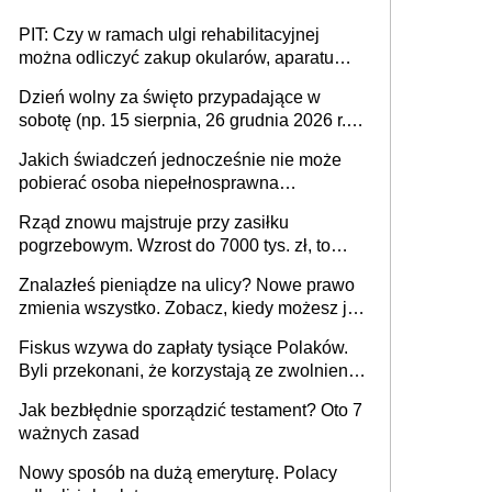
PIT: Czy w ramach ulgi rehabilitacyjnej
można odliczyć zakup okularów, aparatu
słuchowego i skutera inwalidzkiego?
Dzień wolny za święto przypadające w
sobotę (np. 15 sierpnia, 26 grudnia 2026 r.) –
zasady rozliczania czasu pracy, obowiązki
Jakich świadczeń jednocześnie nie może
pracodawcy (sektor prywatny i administracja
pobierać osoba niepełnosprawna
publiczna), najczęstsze pytania
[praktyczny poradnik]
Rząd znowu majstruje przy zasiłku
pogrzebowym. Wzrost do 7000 tys. zł, to
jeszcze nie wszystko
Znalazłeś pieniądze na ulicy? Nowe prawo
zmienia wszystko. Zobacz, kiedy możesz je
legalnie zatrzymać
Fiskus wzywa do zapłaty tysiące Polaków.
Byli przekonani, że korzystają ze zwolnienia
z podatku od sprzedaży nieruchomości
Jak bezbłędnie sporządzić testament? Oto 7
ważnych zasad
Nowy sposób na dużą emeryturę. Polacy