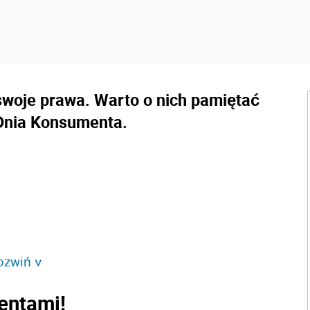
swoje prawa. Warto o nich pamiętać
 Dnia Konsumenta.
ozwiń
>
entami!