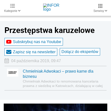
Kategorie
Serwisy
Przestępstwa karuzelowe
Subskrybuj nas na Youtube
Dołącz do ekspertów
Zapisz się na newsletter
04 października 2019, 09:47
Chmielniak Adwokaci – prawo karne dla
biznesu
Chmielniak Adwokaci to renomowana kancelaria
prawna z siedzibą w Katowicach, działającą w całej
Polsce