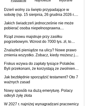
Popularne
Najnowsze
Wybrane
Dzień wolny za święto przypadające w
sobotę (np. 15 sierpnia, 26 grudnia 2026 r.) –
zasady rozliczania czasu pracy, obowiązki
Jakich świadczeń jednocześnie nie może
pracodawcy (sektor prywatny i administracja
pobierać osoba niepełnosprawna
publiczna), najczęstsze pytania
[praktyczny poradnik]
Rząd znowu majstruje przy zasiłku
pogrzebowym. Wzrost do 7000 tys. zł, to
jeszcze nie wszystko
Znalazłeś pieniądze na ulicy? Nowe prawo
zmienia wszystko. Zobacz, kiedy możesz je
legalnie zatrzymać
Fiskus wzywa do zapłaty tysiące Polaków.
Byli przekonani, że korzystają ze zwolnienia
z podatku od sprzedaży nieruchomości
Jak bezbłędnie sporządzić testament? Oto 7
ważnych zasad
Nowy sposób na dużą emeryturę. Polacy
odkryli żyłę złota
W 2027 r. najniżej wynagradzani pracownicy