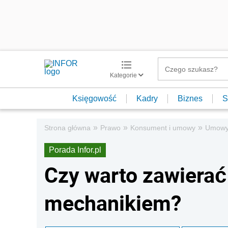
Kategorie
Księgowość
Kadry
Biznes
S
»
»
»
Strona główna
Prawo
Konsument i umowy
Umow
Porada Infor.pl
Czy warto zawiera
mechanikiem?