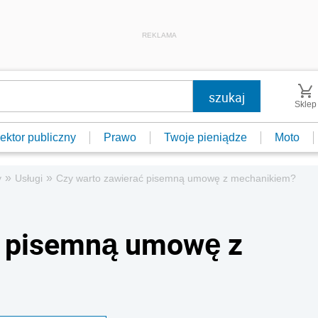
REKLAMA
Sklep
ektor publiczny
Prawo
Twoje pieniądze
Moto
»
»
y
Usługi
Czy warto zawierać pisemną umowę z mechanikiem?
ć pisemną umowę z