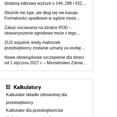
dostaną odprawy wyższe o 144, 288 i 432
złote
Dłużnik nie żyje, ale dług się nie kasuje.
Formalności spadkowe w sądzie może
załatwić wierzyciel bez zgody rodziny
Zakaz nocowania na działce ROD –
zmarłego
stowarzyszenie ogrodowe może z tego
powodu pozbawić działkowca prawa do
ZUS wyjaśnił, kiedy małżonek
działki (wypowiedzieć dzierżawę)?
przedsiębiorcy zostanie uznany za osobę
współpracującą
Nowe obowiązkowe szczepienie dla dzieci
od 1 stycznia 2027 r. – Ministerstwo Zdrowia
zmienia Program Szczepień Ochronnych na
2027 r.
Kalkulatory
Kalkulator składki zdrowotnej dla
przedsiębiorcy
Kalkulator dla przedsiębiorców