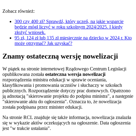
Zobacz również:
300 czy 400 zł? Sprawdź, który uczeń, na jakie wsparcie
będzie mógł liczyć w roku szkolnym 2024/2025. I kiedy
złożyć wniosek.
95 zł, 124 zł lub 135 zł miesięcznie na dziecko w 2024 r. Kto
może otrzymać? Jak uzyskać?
Znamy ostateczną wersję nowelizacji
W piątek na stronie internetowej Rządowego Centrum Legislacji
opublikowana została
ostateczna wersja nowelizacji
rozporządzenia ministra edukacji w sprawie oceniania,
klasyfikowania i promowania uczniów i słuchaczy w szkołach
publicznych. Rozporządzenie dotyczy prac domowych. Opatrzono
ją adnotacją "skierowanie projektu do podpisu ministra", a następnie
"skierowanie aktu do ogłoszenia". Oznacza to, że nowelizacja
została podpisana przez minister edukacji.
Na stronie RCL znajduje się także informacja, nowelizacja znalazła
się w wykazie aktów oczekujących na ogłoszenie. Data ogłoszenia
jest "w trakcie ustalania".