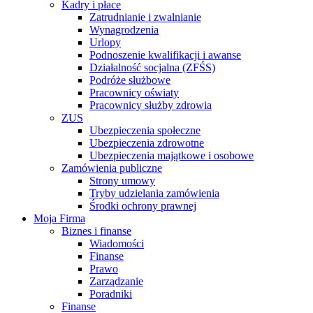
Kadry i płace
Zatrudnianie i zwalnianie
Wynagrodzenia
Urlopy
Podnoszenie kwalifikacji i awanse
Działalność socjalna (ZFŚS)
Podróże służbowe
Pracownicy oświaty
Pracownicy służby zdrowia
ZUS
Ubezpieczenia społeczne
Ubezpieczenia zdrowotne
Ubezpieczenia majątkowe i osobowe
Zamówienia publiczne
Strony umowy
Tryby udzielania zamówienia
Środki ochrony prawnej
Moja Firma
Biznes i finanse
Wiadomości
Finanse
Prawo
Zarządzanie
Poradniki
Finanse