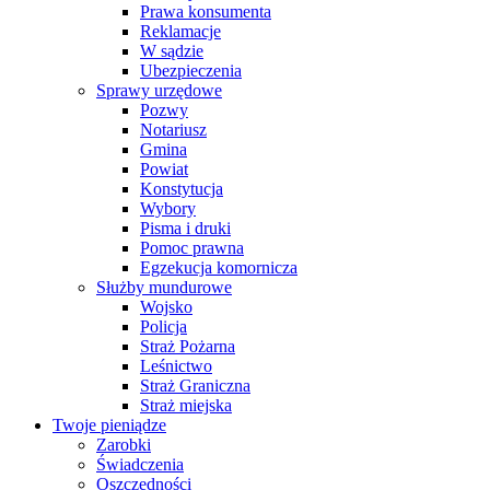
Prawa konsumenta
Reklamacje
W sądzie
Ubezpieczenia
Sprawy urzędowe
Pozwy
Notariusz
Gmina
Powiat
Konstytucja
Wybory
Pisma i druki
Pomoc prawna
Egzekucja komornicza
Służby mundurowe
Wojsko
Policja
Straż Pożarna
Leśnictwo
Straż Graniczna
Straż miejska
Twoje pieniądze
Zarobki
Świadczenia
Oszczędności