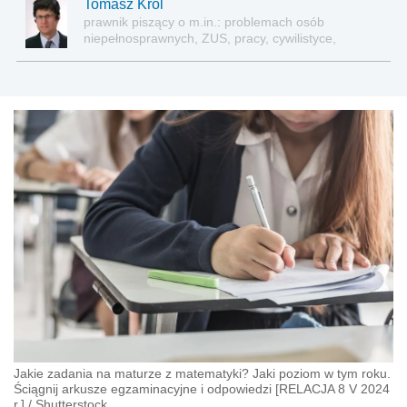
Tomasz Król
prawnik piszący o m.in.: problemach osób
niepełnosprawnych, ZUS, pracy, cywilistyce,
administracji, przedsiębiorcach, podatkach
Jakie zadania na maturze z matematyki? Jaki poziom w tym roku.
Ściągnij arkusze egzaminacyjne i odpowiedzi [RELACJA 8 V 2024
r.]
/
Shutterstock