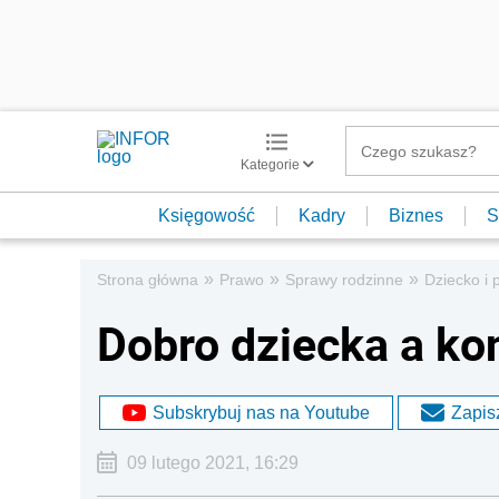
Kategorie
Księgowość
Kadry
Biznes
S
»
»
»
Strona główna
Prawo
Sprawy rodzinne
Dziecko i 
Dobro dziecka a ko
Subskrybuj nas na Youtube
Zapisz
09 lutego 2021, 16:29