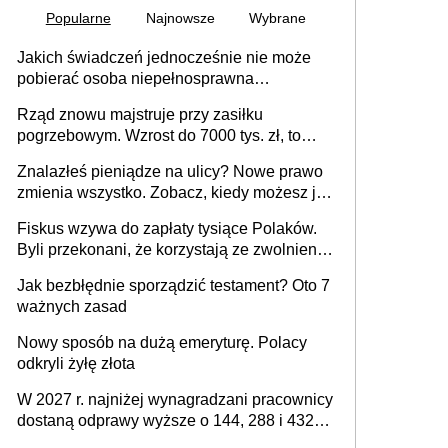
Popularne
Najnowsze
Wybrane
Jakich świadczeń jednocześnie nie może
pobierać osoba niepełnosprawna
[praktyczny poradnik]
Rząd znowu majstruje przy zasiłku
pogrzebowym. Wzrost do 7000 tys. zł, to
jeszcze nie wszystko
Znalazłeś pieniądze na ulicy? Nowe prawo
zmienia wszystko. Zobacz, kiedy możesz je
legalnie zatrzymać
Fiskus wzywa do zapłaty tysiące Polaków.
Byli przekonani, że korzystają ze zwolnienia
z podatku od sprzedaży nieruchomości
Jak bezbłędnie sporządzić testament? Oto 7
ważnych zasad
Nowy sposób na dużą emeryturę. Polacy
odkryli żyłę złota
W 2027 r. najniżej wynagradzani pracownicy
dostaną odprawy wyższe o 144, 288 i 432
złote