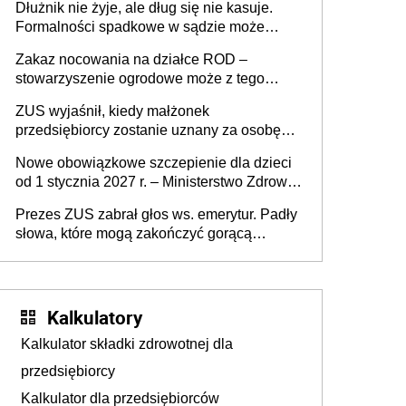
Dłużnik nie żyje, ale dług się nie kasuje.
Formalności spadkowe w sądzie może
załatwić wierzyciel bez zgody rodziny
Zakaz nocowania na działce ROD –
zmarłego
stowarzyszenie ogrodowe może z tego
powodu pozbawić działkowca prawa do
ZUS wyjaśnił, kiedy małżonek
działki (wypowiedzieć dzierżawę)?
przedsiębiorcy zostanie uznany za osobę
współpracującą
Nowe obowiązkowe szczepienie dla dzieci
od 1 stycznia 2027 r. – Ministerstwo Zdrowia
zmienia Program Szczepień Ochronnych na
Prezes ZUS zabrał głos ws. emerytur. Padły
2027 r.
słowa, które mogą zakończyć gorącą
dyskusję
Kalkulatory
Kalkulator składki zdrowotnej dla
przedsiębiorcy
Kalkulator dla przedsiębiorców