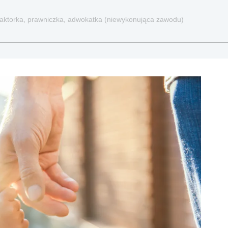
redaktorka, prawniczka, adwokatka (niewykonująca zawodu)