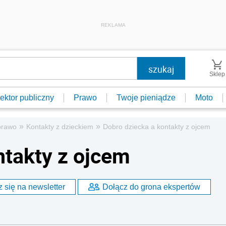
REKLAMA
Sklep
ektor publiczny
Prawo
Twoje pieniądze
Moto
»
»
prawo
Kontakty z dzieckiem
Dobro dziecka a kontakty z ojcem
ntakty z ojcem
 się na newsletter
Dołącz do grona ekspertów