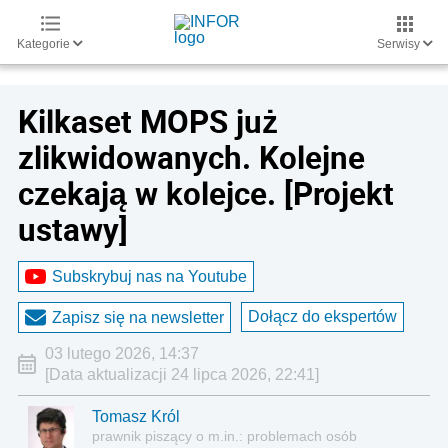
Kategorie
Serwisy
Kilkaset MOPS już
zlikwidowanych. Kolejne
czekają w kolejce. [Projekt
ustawy]
Subskrybuj nas na Youtube
Dołącz do ekspertów
Zapisz się na newsletter
03 lutego 2026, 14:37
[Data aktualizacji 24 lipca 2026, 22:41]
Tomasz Król
prawnik piszący o m.in.: problemach osób