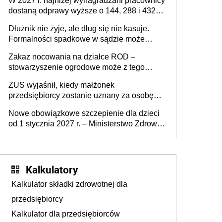
W 2027 r. najniżej wynagradzani pracownicy
dostaną odprawy wyższe o 144, 288 i 432
złote
Dłużnik nie żyje, ale dług się nie kasuje.
Formalności spadkowe w sądzie może
załatwić wierzyciel bez zgody rodziny
Zakaz nocowania na działce ROD –
zmarłego
stowarzyszenie ogrodowe może z tego
powodu pozbawić działkowca prawa do
ZUS wyjaśnił, kiedy małżonek
działki (wypowiedzieć dzierżawę)?
przedsiębiorcy zostanie uznany za osobę
współpracującą
Nowe obowiązkowe szczepienie dla dzieci
od 1 stycznia 2027 r. – Ministerstwo Zdrowia
zmienia Program Szczepień Ochronnych na
2027 r.
Kalkulatory
Kalkulator składki zdrowotnej dla
przedsiębiorcy
Kalkulator dla przedsiębiorców