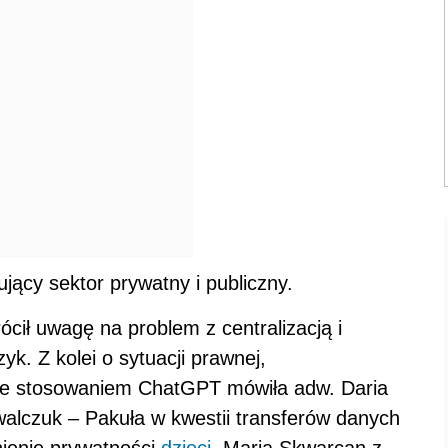
ujący sektor prywatny i publiczny.
ił uwagę na problem z centralizacją i
yk. Z kolei o sytuacji prawnej,
ze stosowaniem ChatGPT mówiła adw. Daria
Kowalczuk – Pakuła w kwestii transferów danych
ienie prywatności
dzieci
. Maria Skwarcan z