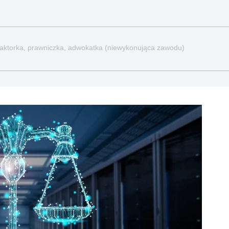
redaktorka, prawniczka, adwokatka (niewykonująca zawodu)