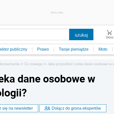
REKLAMA
Sklep
ektor publiczny
Prawo
Twoje pieniądze
Moto
»
»
 konsumenta
Co nowego
Jaka przyszłość czeka dane osobowe w e
zeka dane osobowe w
logii?
 się na newsletter
Dołącz do grona ekspertów