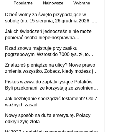
Popularne
Najnowsze
Wybrane
Dzień wolny za święto przypadające w
sobotę (np. 15 sierpnia, 26 grudnia 2026 r.) –
zasady rozliczania czasu pracy, obowiązki
Jakich świadczeń jednocześnie nie może
pracodawcy (sektor prywatny i administracja
pobierać osoba niepełnosprawna
publiczna), najczęstsze pytania
[praktyczny poradnik]
Rząd znowu majstruje przy zasiłku
pogrzebowym. Wzrost do 7000 tys. zł, to
jeszcze nie wszystko
Znalazłeś pieniądze na ulicy? Nowe prawo
zmienia wszystko. Zobacz, kiedy możesz je
legalnie zatrzymać
Fiskus wzywa do zapłaty tysiące Polaków.
Byli przekonani, że korzystają ze zwolnienia
z podatku od sprzedaży nieruchomości
Jak bezbłędnie sporządzić testament? Oto 7
ważnych zasad
Nowy sposób na dużą emeryturę. Polacy
odkryli żyłę złota