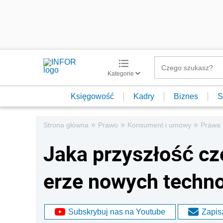
Kategorie
Księgowość
Kadry
Biznes
S
»
»
»
Strona główna
Prawo
Konsument i umowy
Prawa
Jaka przyszłość c
erze nowych techno
Subskrybuj nas na Youtube
Zapisz