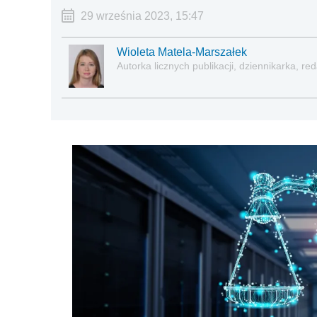
29 września 2023, 15:47
Wioleta Matela-Marszałek
Autorka licznych publikacji, dziennikarka, 