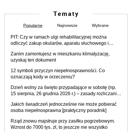
Tematy
Popularne
Najnowsze
Wybrane
PIT: Czy w ramach ulgi rehabilitacyjnej można
odliczyć zakup okularów, aparatu słuchowego i
skutera inwalidzkiego?
Zanim zamontujesz w mieszkaniu klimatyzację,
uzyskaj ten dokument
12 symboli przyczyn niepełnosprawności. Co
oznaczają kody w orzeczeniu?
Dzień wolny za święto przypadające w sobotę (np.
15 sierpnia, 26 grudnia 2026 r.) – zasady rozliczania
czasu pracy, obowiązki pracodawcy (sektor prywatny
Jakich świadczeń jednocześnie nie może pobierać
i administracja publiczna), najczęstsze pytania
osoba niepełnosprawna [praktyczny poradnik]
Rząd znowu majstruje przy zasiłku pogrzebowym.
Wzrost do 7000 tys. zł, to jeszcze nie wszystko