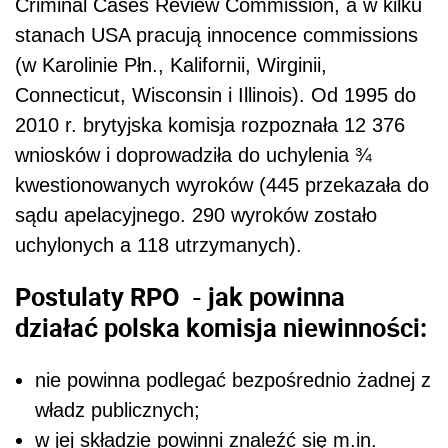
Criminal Cases Review Commission, a w kilku
stanach USA pracują innocence commissions
(w Karolinie Płn., Kalifornii, Wirginii,
Connecticut, Wisconsin i Illinois). Od 1995 do
2010 r. brytyjska komisja rozpoznała 12 376
wniosków i doprowadziła do uchylenia ¾
kwestionowanych wyroków (445 przekazała do
sądu apelacyjnego. 290 wyroków zostało
uchylonych a 118 utrzymanych).
Postulaty RPO - jak powinna
działać polska komisja niewinności:
nie powinna podlegać bezpośrednio żadnej z
władz publicznych;
w jej składzie powinni znaleźć się m.in.