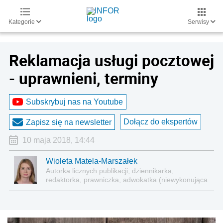
Kategorie
Serwisy
Reklamacja usługi pocztowej
- uprawnieni, terminy
Subskrybuj nas na Youtube
Dołącz do ekspertów
Zapisz się na newsletter
10 maja 2018, 14:44
Wioleta Matela-Marszałek
Autorka licznych publikacji, dziennikarka,
redaktorka, prawniczka, adwokatka (niewykonująca
zawodu)