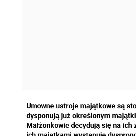
Umowne ustroje majątkowe są st
dysponują już określonym mająt
Małżonkowie decydują się na ich 
ich majątkami występuje dyspropo