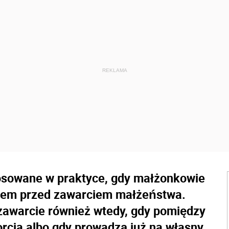
osowane w praktyce, gdy małżonkowie
kiem przed zawarciem małżeństwa.
zawarcie również wtedy, gdy pomiędzy
rcja albo gdy prowadzą już na własny