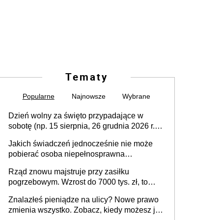
Tematy
Popularne
Najnowsze
Wybrane
Dzień wolny za święto przypadające w
sobotę (np. 15 sierpnia, 26 grudnia 2026 r.) –
zasady rozliczania czasu pracy, obowiązki
Jakich świadczeń jednocześnie nie może
pracodawcy (sektor prywatny i administracja
pobierać osoba niepełnosprawna
publiczna), najczęstsze pytania
[praktyczny poradnik]
Rząd znowu majstruje przy zasiłku
pogrzebowym. Wzrost do 7000 tys. zł, to
jeszcze nie wszystko
Znalazłeś pieniądze na ulicy? Nowe prawo
zmienia wszystko. Zobacz, kiedy możesz je