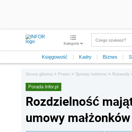
Kategorie
Księgowość
Kadry
Biznes
S
»
»
»
Strona główna
Prawo
Sprawy rodzinne
Rozwody
Porada Infor.pl
Rozdzielność mają
umowy małżonków