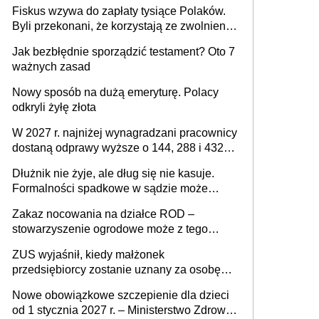
legalnie zatrzymać
Fiskus wzywa do zapłaty tysiące Polaków.
Byli przekonani, że korzystają ze zwolnienia
z podatku od sprzedaży nieruchomości
Jak bezbłędnie sporządzić testament? Oto 7
ważnych zasad
Nowy sposób na dużą emeryturę. Polacy
odkryli żyłę złota
W 2027 r. najniżej wynagradzani pracownicy
dostaną odprawy wyższe o 144, 288 i 432
złote
Dłużnik nie żyje, ale dług się nie kasuje.
Formalności spadkowe w sądzie może
załatwić wierzyciel bez zgody rodziny
Zakaz nocowania na działce ROD –
zmarłego
stowarzyszenie ogrodowe może z tego
powodu pozbawić działkowca prawa do
ZUS wyjaśnił, kiedy małżonek
działki (wypowiedzieć dzierżawę)?
przedsiębiorcy zostanie uznany za osobę
współpracującą
Nowe obowiązkowe szczepienie dla dzieci
od 1 stycznia 2027 r. – Ministerstwo Zdrowia