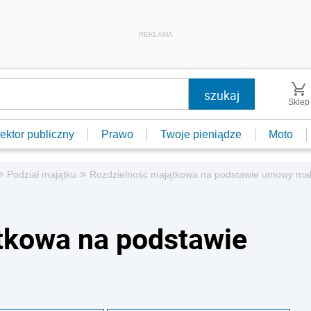
REKLAMA
Sklep
ektor publiczny
Prawo
Twoje pieniądze
Moto
»
»
Podział majątku
Rozdzielność majątkowa na podstawie umowy ma
tkowa na podstawie