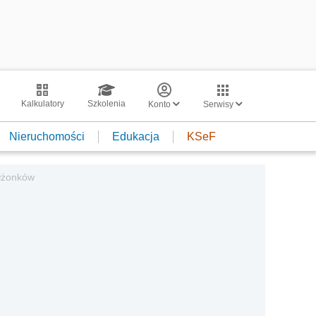
Kalkulatory
Szkolenia
Konto
Serwisy
Nieruchomości
Edukacja
KSeF
łżonków