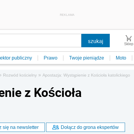
REKLAMA
Sklep
ektor publiczny
Prawo
Twoje pieniądze
Moto
»
»
Rozwód kościelny
Apostazja: Wystąpienie z Kościoła katolickiego
enie z Kościoła
 się na newsletter
Dołącz do grona ekspertów