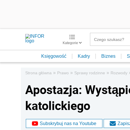
Kategorie
Księgowość
Kadry
Biznes
S
»
»
»
Strona główna
Prawo
Sprawy rodzinne
Rozwody
Apostazja: Wystąpi
katolickiego
Subskrybuj nas na Youtube
Zapisz