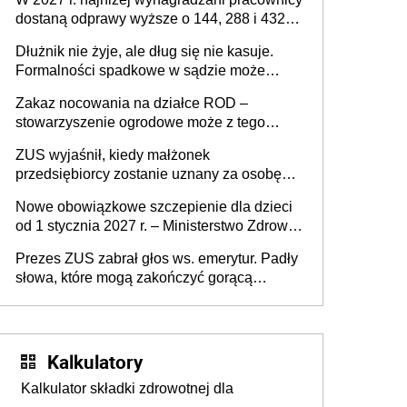
dostaną odprawy wyższe o 144, 288 i 432
złote
Dłużnik nie żyje, ale dług się nie kasuje.
Formalności spadkowe w sądzie może
załatwić wierzyciel bez zgody rodziny
Zakaz nocowania na działce ROD –
zmarłego
stowarzyszenie ogrodowe może z tego
powodu pozbawić działkowca prawa do
ZUS wyjaśnił, kiedy małżonek
działki (wypowiedzieć dzierżawę)?
przedsiębiorcy zostanie uznany za osobę
współpracującą
Nowe obowiązkowe szczepienie dla dzieci
od 1 stycznia 2027 r. – Ministerstwo Zdrowia
zmienia Program Szczepień Ochronnych na
Prezes ZUS zabrał głos ws. emerytur. Padły
2027 r.
słowa, które mogą zakończyć gorącą
dyskusję
Kalkulatory
Kalkulator składki zdrowotnej dla