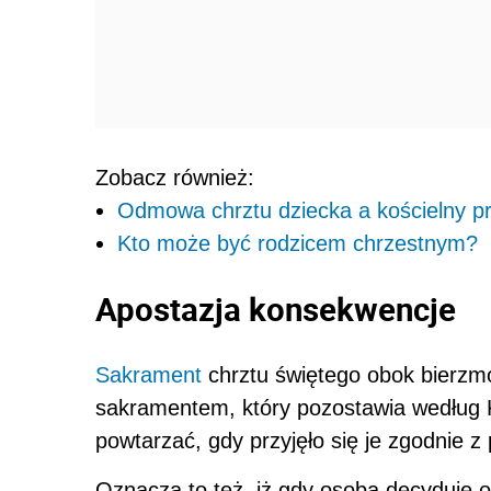
Zobacz również:
Odmowa chrztu dziecka a kościelny p
Kto może być rodzicem chrzestnym?
Apostazja konsekwencje
Sakrament
chrztu świętego obok bierzm
sakramentem, który pozostawia według K
powtarzać, gdy przyjęło się je zgodnie 
Oznacza to też, iż gdy osoba decyduje o