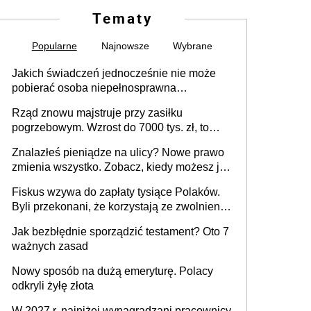
Tematy
Popularne
Najnowsze
Wybrane
Jakich świadczeń jednocześnie nie może
pobierać osoba niepełnosprawna
[praktyczny poradnik]
Rząd znowu majstruje przy zasiłku
pogrzebowym. Wzrost do 7000 tys. zł, to
jeszcze nie wszystko
Znalazłeś pieniądze na ulicy? Nowe prawo
zmienia wszystko. Zobacz, kiedy możesz je
legalnie zatrzymać
Fiskus wzywa do zapłaty tysiące Polaków.
Byli przekonani, że korzystają ze zwolnienia
z podatku od sprzedaży nieruchomości
Jak bezbłędnie sporządzić testament? Oto 7
ważnych zasad
Nowy sposób na dużą emeryturę. Polacy
odkryli żyłę złota
W 2027 r. najniżej wynagradzani pracownicy