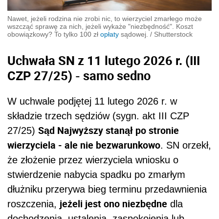
Nawet, jeżeli rodzina nie zrobi nic, to wierzyciel zmarłego może
wszcząć sprawę za nich, jeżeli wykaże "niezbędność". Koszt
obowiązkowy? To tylko 100 zł
opłaty
sądowej.
/
Shutterstock
Uchwała SN z 11 lutego 2026 r. (III
CZP 27/25) - samo sedno
W uchwale podjętej 11 lutego 2026 r. w
składzie trzech sędziów (sygn. akt III CZP
Sąd Najwyższy stanął po stronie
27/25)
wierzyciela - ale nie bezwarunkowo
. SN orzekł,
że złożenie przez wierzyciela wniosku o
stwierdzenie nabycia spadku po zmarłym
dłużniku przerywa bieg terminu przedawnienia
jeżeli jest ono niezbędne
roszczenia,
dla
dochodzenia, ustalenia, zaspokojenia lub