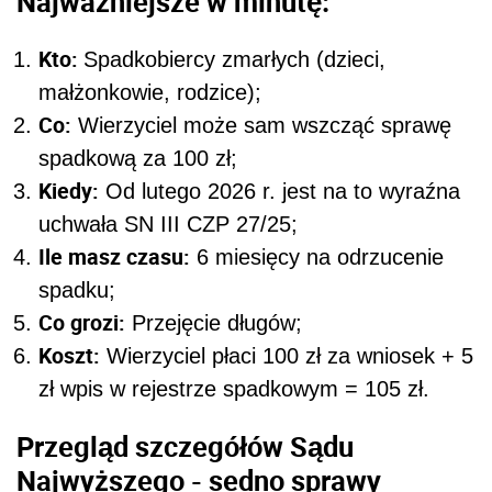
Najważniejsze w minutę:
Kto:
Spadkobiercy zmarłych (dzieci,
małżonkowie, rodzice);
Co:
Wierzyciel może sam wszcząć sprawę
spadkową za 100 zł;
Kiedy:
Od lutego 2026 r. jest na to wyraźna
uchwała SN III CZP 27/25;
Ile masz czasu:
6 miesięcy na odrzucenie
spadku;
Co grozi:
Przejęcie długów;
Koszt:
Wierzyciel płaci 100 zł za wniosek + 5
zł wpis w rejestrze spadkowym = 105 zł.
Przegląd szczegółów Sądu
Najwyższego - sedno sprawy