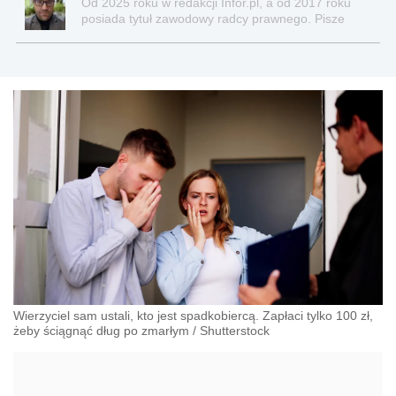
Od 2025 roku w redakcji Infor.pl, a od 2017 roku
posiada tytuł zawodowy radcy prawnego. Pisze
teksty związane głównie z nowościami prawnymi, a
także z obszaru prawa cywilnego, gospodarczego,
nowych technologii, pracy, ubezpieczeń
społecznych, nieruchomości.
Wierzyciel sam ustali, kto jest spadkobiercą. Zapłaci tylko 100 zł,
żeby ściągnąć dług po zmarłym
/
Shutterstock