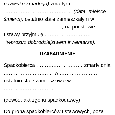
nazwisko zmarłego)
zmarłym
………………………………… (data, miejsce
śmierci),
ostatnio stale zamieszkałym w
…………………………….,
na podstawie
ustawy przyjmuję
……………………….
(wprost/z dobrodziejstwem inwentarza).
UZASADNIENIE
Spadkobierca
………………………
zmarły dnia
………………………..
w
………………….
ostatnio stale zamieszkiwał w
………………………….. .
(dowód: akt zgonu spadkodawcy)
Do grona spadkobierców ustawowych, poza