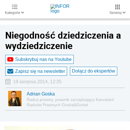
Kategorie
Serwisy
Niegodność dziedziczenia a
wydziedziczenie
Subskrybuj nas na Youtube
Dołącz do ekspertów
Zapisz się na newsletter
19 sierpnia 2014, 12:35
Adrian Goska
Radca prawny, prawnik zarządzający Kancelarii
Radców Prawnych Goska&Gortat.