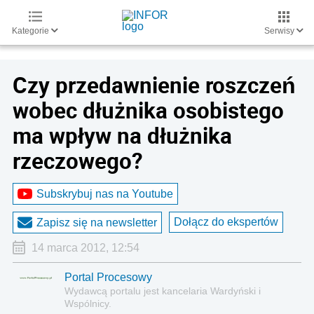
Kategorie
Serwisy
Czy przedawnienie roszczeń
wobec dłużnika osobistego
ma wpływ na dłużnika
rzeczowego?
Subskrybuj nas na Youtube
Dołącz do ekspertów
Zapisz się na newsletter
14 marca 2012, 12:54
Portal Procesowy
Wydawcą portalu jest kancelaria Wardyński i
Wspólnicy.