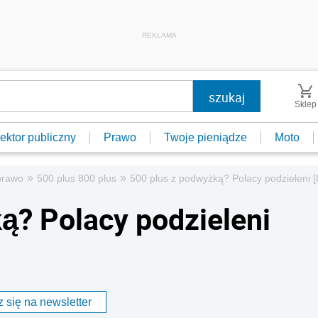
REKLAMA
Sklep
ektor publiczny
Prawo
Twoje pieniądze
Moto
»
»
prawo
500 plus 800 plus
500 plus z podwyżką? Polacy podzieleni 
ą? Polacy podzieleni
 się na newsletter