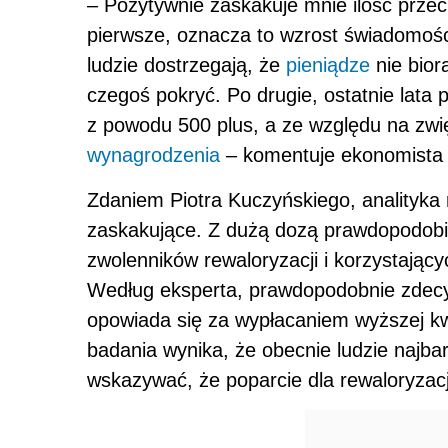
– Pozytywnie zaskakuje mnie ilość przec
pierwsze, oznacza to wzrost świadomośc
ludzie dostrzegają, że
pieniądze
nie bior
czegoś pokryć. Po drugie, ostatnie lata 
z powodu 500 plus, a ze względu na zwię
wynagrodzenia
– komentuje ekonomista
Zdaniem Piotra Kuczyńskiego, analityka 
zaskakujące. Z dużą dozą prawdopodobie
zwolenników rewaloryzacji i korzystający
Według eksperta, prawdopodobnie zdecy
opowiada się za wypłacaniem wyższej kw
badania wynika, że obecnie ludzie najba
wskazywać, że poparcie dla rewaloryzacj