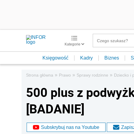
Kategorie
Księgowość
Kadry
Biznes
S
»
»
»
Strona główna
Prawo
Sprawy rodzinne
Dziecko i 
500 plus z podwyżk
[BADANIE]
Subskrybuj nas na Youtube
Zapisz