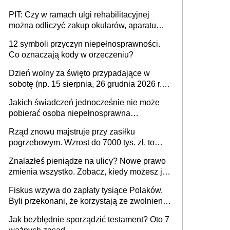
PIT: Czy w ramach ulgi rehabilitacyjnej
można odliczyć zakup okularów, aparatu
słuchowego i skutera inwalidzkiego?
12 symboli przyczyn niepełnosprawności.
Co oznaczają kody w orzeczeniu?
Dzień wolny za święto przypadające w
sobotę (np. 15 sierpnia, 26 grudnia 2026 r.) –
zasady rozliczania czasu pracy, obowiązki
Jakich świadczeń jednocześnie nie może
pracodawcy (sektor prywatny i administracja
pobierać osoba niepełnosprawna
publiczna), najczęstsze pytania
[praktyczny poradnik]
Rząd znowu majstruje przy zasiłku
pogrzebowym. Wzrost do 7000 tys. zł, to
jeszcze nie wszystko
Znalazłeś pieniądze na ulicy? Nowe prawo
zmienia wszystko. Zobacz, kiedy możesz je
legalnie zatrzymać
Fiskus wzywa do zapłaty tysiące Polaków.
Byli przekonani, że korzystają ze zwolnienia
z podatku od sprzedaży nieruchomości
Jak bezbłędnie sporządzić testament? Oto 7