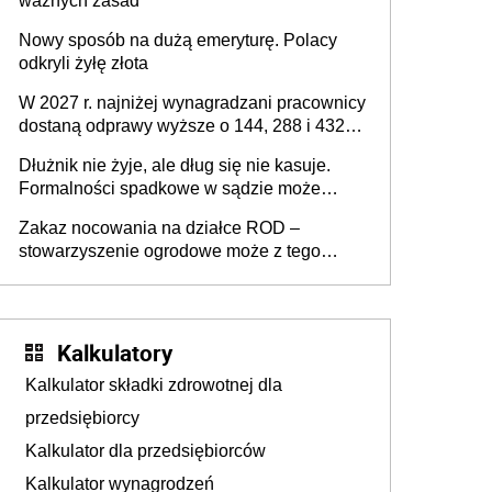
ważnych zasad
Nowy sposób na dużą emeryturę. Polacy
odkryli żyłę złota
W 2027 r. najniżej wynagradzani pracownicy
dostaną odprawy wyższe o 144, 288 i 432
złote
Dłużnik nie żyje, ale dług się nie kasuje.
Formalności spadkowe w sądzie może
załatwić wierzyciel bez zgody rodziny
Zakaz nocowania na działce ROD –
zmarłego
stowarzyszenie ogrodowe może z tego
powodu pozbawić działkowca prawa do
działki (wypowiedzieć dzierżawę)?
Kalkulatory
Kalkulator składki zdrowotnej dla
przedsiębiorcy
Kalkulator dla przedsiębiorców
Kalkulator wynagrodzeń