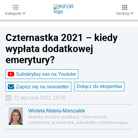
Kategorie
Serwisy
Czternastka 2021 – kiedy
wypłata dodatkowej
emerytury?
Subskrybuj nas na Youtube
Dołącz do ekspertów
Zapisz się na newsletter
22 stycznia 2021, 15:32
Wioleta Matela-Marszałek
Autorka licznych publikacji, dziennikarka,
redaktorka, prawniczka, adwokatka (niewykonująca
zawodu)