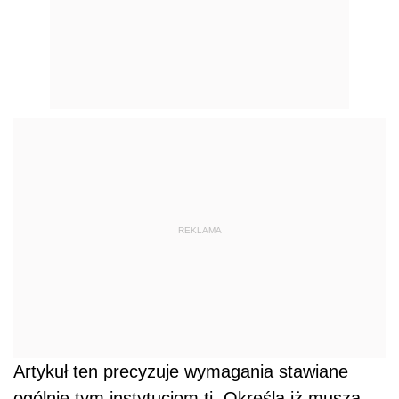
REKLAMA
Artykuł ten precyzuje wymagania stawiane
ogólnie tym instytucjom tj. Określa iż muszą