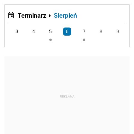
Terminarz
Sierpień
3
4
5
6
7
8
9
REKLAMA