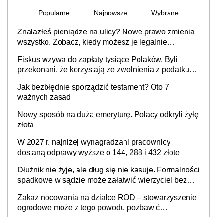
Popularne
Najnowsze
Wybrane
Znalazłeś pieniądze na ulicy? Nowe prawo zmienia
wszystko. Zobacz, kiedy możesz je legalnie
zatrzymać
Fiskus wzywa do zapłaty tysiące Polaków. Byli
przekonani, że korzystają ze zwolnienia z podatku
od sprzedaży nieruchomości
Jak bezbłędnie sporządzić testament? Oto 7
ważnych zasad
Nowy sposób na dużą emeryturę. Polacy odkryli żyłę
złota
W 2027 r. najniżej wynagradzani pracownicy
dostaną odprawy wyższe o 144, 288 i 432 złote
Dłużnik nie żyje, ale dług się nie kasuje. Formalności
spadkowe w sądzie może załatwić wierzyciel bez
zgody rodziny zmarłego
Zakaz nocowania na działce ROD – stowarzyszenie
ogrodowe może z tego powodu pozbawić