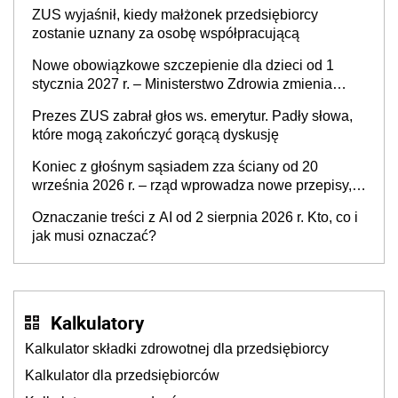
działkowca prawa do działki (wypowiedzieć
ZUS wyjaśnił, kiedy małżonek przedsiębiorcy
dzierżawę)?
zostanie uznany za osobę współpracującą
Nowe obowiązkowe szczepienie dla dzieci od 1
stycznia 2027 r. – Ministerstwo Zdrowia zmienia
Program Szczepień Ochronnych na 2027 r.
Prezes ZUS zabrał głos ws. emerytur. Padły słowa,
które mogą zakończyć gorącą dyskusję
Koniec z głośnym sąsiadem zza ściany od 20
września 2026 r. – rząd wprowadza nowe przepisy,
które poprawią komfort życia mieszkańców
Oznaczanie treści z AI od 2 sierpnia 2026 r. Kto, co i
jak musi oznaczać?
Kalkulatory
Kalkulator składki zdrowotnej dla przedsiębiorcy
Kalkulator dla przedsiębiorców